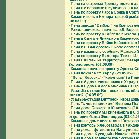
-
Печи на островах Тронгзундского арх
-
Печи в б.особняке в Куликово. (18.08.
-
Печь по проекту Ларса Сонка в Сорта
-
Камин и печь в Императорской рыбац
(06.08.09).
-
Печи завода "Выборг" на Крепостной 
-
Ракколаниокская печь на о.Б. Березов
-
Печь по проекту К.Тайпале в Ихала. (
-
Печь в б.вилле Линнамо в Каменногор
-
Печи по проекту Вяйно Кейнянена в В
-
Печи в б. Выборгской школе совместн
-
Печи и камины в особняке Маркуса Зи
-
Печи по проекту Вальтера Томе в Иль
-
Печи б.виллы на территории "Север
Зеленогорске. (06.06.09).
-
Каминная печь по проекту Эрнста Спу
-
Печи вокзала ст. Харлу. (24.05.09).
-
"Печь - березка" ("koivu-uuni") в Прио
-
Печи в б.доме священника в Харлу. (1
-
Печь в б.доме Амоса Малинена в Прио
-
Усадьба-студия Виттреск: печи, об
плиткой. (04.05.09).
-
Усадьба-студия Виттреск: изразцовые
-
Печь "с чертополохом" Вернера Полон
-
Печи дома Беккера в Ювяскюля. (10.
-
Печь по проекту М.Грипенберга в б.
отделения банка Финляндии. (03.04.09
-
Камины в доме писателя в Ювяскюля.
-
Печи конторы хлебозавода в Лахденп
-
Печи дома - флигеля на Вапауденкату
-
Печи в доме б.усадьбы Иваска в Мель
-
Печи в доме главного кондуктора О