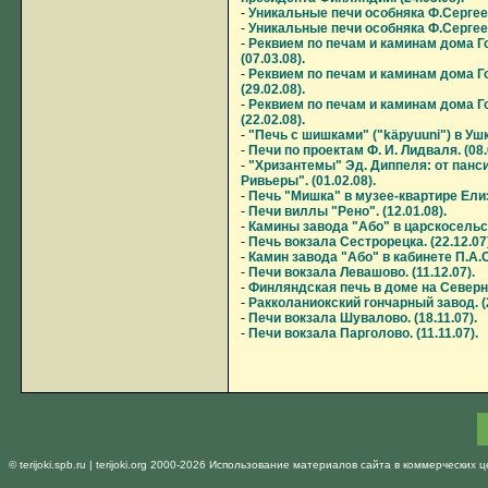
-
Уникальные печи особняка Ф.Сергеева 
-
Уникальные печи особняка Ф.Сергеева 
-
Реквием по печам и каминам дома Гови
(07.03.08).
-
Реквием по печам и каминам дома Гов
(29.02.08).
-
Реквием по печам и каминам дома Гов
(22.02.08).
-
"Печь с шишками" ("käpyuuni") в Ушко
-
Печи по проектам Ф. И. Лидваля. (08.
-
"Хризантемы" Эд. Диппеля: от панс
Ривьеры". (01.02.08).
-
Печь "Мишка" в музее-квартире Елиз
-
Печи виллы "Рено". (12.01.08).
-
Камины завода "Або" в царскосельск
-
Печь вокзала Сестрорецка. (22.12.07)
-
Камин завода "Або" в кабинете П.А.С
-
Печи вокзала Левашово. (11.12.07).
-
Финляндская печь в доме на Северной
-
Ракколаниокский гончарный завод. (2
-
Печи вокзала Шувалово. (18.11.07).
-
Печи вокзала Парголово. (11.11.07).
© terijoki.spb.ru | terijoki.org 2000-2026 Использование материалов сайта в коммерчески