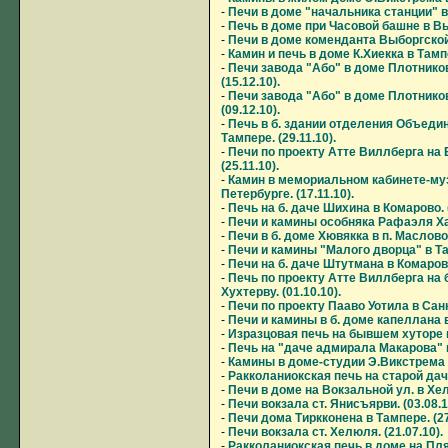
-
Печи в доме "начальника станции" в Л
-
Печь в доме при Часовой башне в Выб
-
Печи в доме коменданта Выборгской к
-
Камин и печь в доме К.Хиекка в Тампе
-
Печи завода "Або" в доме Плотниково
(15.12.10).
-
Печи завода "Або" в доме Плотниково
(09.12.10).
-
Печь в б. здании отделения Объеди
Тампере. (29.11.10).
-
Печи по проекту Атте Виллберга на 
(25.11.10).
-
Камин в мемориальном кабинете-муз
Петербурге. (17.11.10).
-
Печь на б. даче Шихина в Комарово. (
-
Печи и камины особняка Рафаэля Хаа
-
Печи в б. доме Хювякка в п. Маслово. 
-
Печи и камины "Малого дворца" в Там
-
Печи на б. даче Штутмана в Комарово.
-
Печь по проекту Атте Виллберга на 
Хухтерву. (01.10.10).
-
Печи по проекту Пааво Уотила в Санк
-
Печи и камины в б. доме капеллана в 
-
Изразцовая печь на бывшем хуторе в 
-
Печь на "даче адмирала Макарова" в 
-
Камины в доме-студии Э.Викстрема в
-
Ракколаниокская печь на старой даче
-
Печи в доме на Вокзальной ул. в Хел
-
Печи вокзала ст. Янисъярви. (03.08.1
-
Печи дома Тиркконена в Тампере. (27
-
Печи вокзала ст. Хелюля. (21.07.10).
-
Ракколаниокская печь в доме на Пля