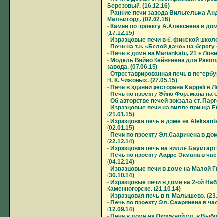
Березовый. (16.12.16)
-
Ранние печи завода Вильгельма Ан
Мальмгорд. (02.02.16)
-
Камин по проекту А.Алексеева в дом
(17.12.15)
-
Изразцовые печи в б. финской школе 
-
Печи на т.н. «Белой даче» на берегу 
-
Печи в доме на Mariankatu, 21 в Ловии
-
Модель Вяйно Кейнянена для Ракола
завода. (07.06.15)
-
Отреставрированная печь в петербу
Н. К. Чижовых. (27.05.15)
-
Печи в здании ресторана Kappeli в Ло
-
Печь по проекту Эйно Форсмана на о
-
Об авторстве печей вокзала ст. Парго
-
Изразцовые печи на вилле принца Е
(21.01.15)
-
Изразцовая печь в доме на Aleksante
(02.01.15)
-
Печи по проекту Эл.Сааринена в дом
(22.12.14)
-
Изразцовая печь на вилле Баумгартне
-
Печь по проекту Аарре Экмана в час
(04.12.14)
-
Изразцовые печи в доме на Малой Г
(30.10.14)
-
Изразцовые печи в доме на 2-ой Наб
Каменногорске. (21.10.14)
-
Изразцовая печь в п. Малышево. (23.
-
Печь по проекту Эл. Сааринена в ча
(12.09.14)
-
Печи в доме на Окружной ул. в Выбор