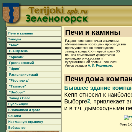
Печи и камины
Печи и камины
Заводы
Раздел посвящен печам и каминам,
облицованным изразцами производства
"Або"
преимущественно финляндских
В.Андстена
заводов конца XIX - первой трети XX
вв., как памятникам декоративно-
"Арабиа"
прикладного искусства и
художественной промышленности.
Гресвикенский
Автор раздела
А. И. Роденков
.
"Ирис"
Ракколаниокский
Печи дома компани
"Рёрстранд"
"Тампере"
Бывшее здание компан
"Выборг"
Кепп относил к наибол
Завод г.Сало
2
Выборге
, привлекает в
Публикации
и в т.ч. дымоходными п
В живописи и фото
Ссылки
На главную страницу
Фото 1-
Вебмастер