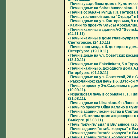
-
Печи в усадебном доме в Кулотино. (
-
Печи в доме на Sairashuoneenkatu, 1 в
-
Печи в особняке купца Г.П. Петрова в
-
Печь утраченной виллы "Отрада" в К
-
Печи в доме на ул. Канторовича, 9 в 
-
Камин по проекту Эльсы Арокаллио. 
-
Печи и камины в здании АО "Svenska 
(04.11.11)
-
Печь и камины в доме главноуправл
Светогорске. (24.10.11)
-
Печи в подъездах б. доходного дома
Петербурге. (19.10.11)
-
Печи в доме на ул. Советских космо
(13.10.11)
-
Печи в доме на Eskelinkatu, 5 в Турку.
-
Печи и камины б. доходного дома А.
Петербурге. (01.10.11)
-
Печи в доме на ул. Советской, 28 в С
-
Ракколаниокская печь в б. Вятской гу
-
Печь по проекту Эл.Сааринена в дом
(10.09.11).
-
Изразцовая печь в особняке Г. Г. Ги
(31.08.11).
-
Печь в доме на Liisankatu,9 в Лаппенр
-
Печь по проекту Ойва Каллио в Лумив
-
Печи в здании лесничества в Сортава
-
Печь в б. жилом доме акционерного
Выборге. (03.08.11).
-
Печь "Брунгильда" в Вильнюсе. (26.0
-
Печи в здании "штаба корпуса" в Выбо
-
Печи в здании "штаба корпуса" в Выбо
-
Печи в здании "штаба корпуса" в Выбо