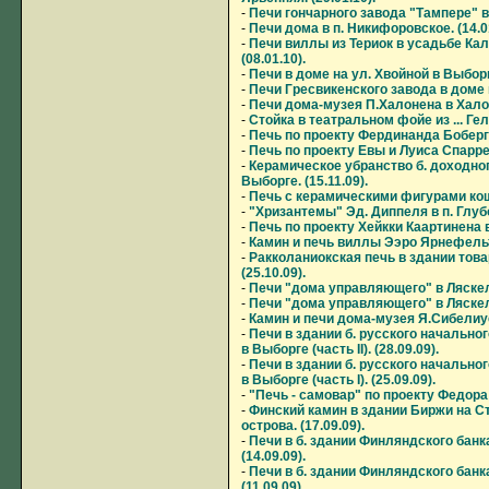
-
Печи гончарного завода "Тампере" в 
-
Печи дома в п. Никифоровское. (14.01
-
Печи виллы из Териок в усадьбе Ка
(08.01.10).
-
Печи в доме на ул. Хвойной в Выборге
-
Печи Гресвикенского завода в доме н
-
Печи дома-музея П.Халонена в Халос
-
Стойка в театральном фойе из ... Гел
-
Печь по проекту Фердинанда Боберга 
-
Печь по проекту Евы и Луиса Спарре. 
-
Керамическое убранство б. доходно
Выборге. (15.11.09).
-
Печь с керамическими фигурами коше
-
"Хризантемы" Эд. Диппеля в п. Глубок
-
Печь по проекту Хейкки Каартинена в
-
Камин и печь виллы Ээро Ярнефельта
-
Ракколаниокская печь в здании това
(25.10.09).
-
Печи "дома управляющего" в Ляскеля (
-
Печи "дома управляющего" в Ляскеля (
-
Камин и печи дома-музея Я.Сибелиуса
-
Печи в здании б. русского начально
в Выборге (часть II). (28.09.09).
-
Печи в здании б. русского начально
в Выборге (часть I). (25.09.09).
-
"Печь - самовар" по проекту Федора 
-
Финский камин в здании Биржи на С
острова. (17.09.09).
-
Печи в б. здании Финляндского банка 
(14.09.09).
-
Печи в б. здании Финляндского банка
(11.09.09).