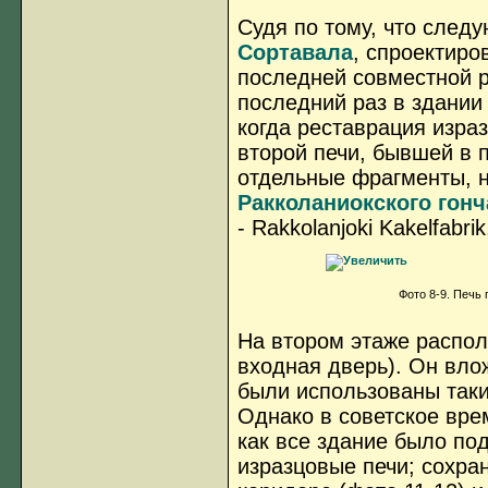
Судя по тому, что след
Сортавала
, спроектир
последней совместной р
последний раз в здании в
когда реставрация изра
второй печи, бывшей в 
отдельные фрагменты, н
Ракколаниокского гонч
- Rakkolanjoki Kakelfabrik
Фото 8-9. Печь 
На втором этаже распол
входная дверь). Он вло
были использованы таки
Однако в советское вре
как все здание было по
изразцовые печи; сохра