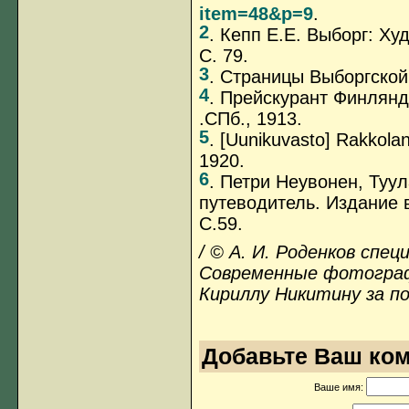
item=48&p=9
.
2
. Кепп Е.Е. Выборг: Х
С. 79.
3
. Страницы Выборгской 
4
. Прейскурант Финлянд
.СПб., 1913.
5
. [Uunikuvasto] Rakkola
1920.
6
. Петри Неувонен, Туу
путеводитель. Издание 
С.59.
/ © А. И. Роденков спе
Современные фотограф
Кириллу Никитину за п
Добавьте Ваш ком
Ваше имя: