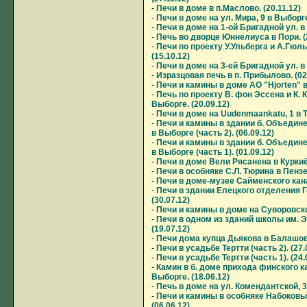
-
Печи в доме в п.Маслово. (20.11.12)
-
Печи в доме на ул. Мира, 9 в Выборге
-
Печи в доме на 1-ой Бригадной ул. в 
-
Печь во дворце Юннелиуса в Пори. (2
-
Печи по проекту У.Ульберга и А.Гюл
(15.10.12)
-
Печи в доме на 3-ей Бригадной ул. в 
-
Изразцовая печь в п. Прибылово. (02
-
Печи и камины в доме АО "Hjorten" в 
-
Печь по проекту В. фон Эссена и К.
Выборге. (20.09.12)
-
Печи в доме на Uudenmaankatu, 1 в Ту
-
Печи и камины в здании б. Объедин
в Выборге (часть 2). (06.09.12)
-
Печи и камины в здании б. Объедин
в Выборге (часть 1). (01.09.12)
-
Печи в доме Вели Рясанена в Куркиёк
-
Печи в особняке С.Л. Тюрина в Пензе.
-
Печи в доме-музее Сайменского кана
-
Печи в здании Елецкого отделения Г
(30.07.12)
-
Печи и камины в доме на Суворовском
-
Печи в одном из зданий школы им. Э
(19.07.12)
-
Печи дома купца Дьякова в Балашове
-
Печи в усадьбе Тертти (часть 2). (27.
-
Печи в усадьбе Тертти (часть 1). (24.
-
Камин в б. доме прихода финского 
Выборге. (18.06.12)
-
Печь в доме на ул. Комендантской, 3 
-
Печи и камины в особняке Набоковы
(06.06.12)