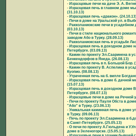
-
Изразцовые печи на даче Э. А. Вегнер
-
Изразцовая печь в главном доме мы
(31.10.13)
-
Изразцовая печь «дракон». (24.10.13
-
Печи в доме на Уральской ул. в Выбор
-
Ракколаниокские печи в усадебном
(03.10.13)
-
Печи в стиле национального роман
заводом Або в Турку. (28.09.13)
-
Ракколаниокская печь в усадьбе Ласи
-
Изразцовая печь в доходном доме на
Петербурге. (03.09.13)
-
Камин по проекту Эл.Сааринена в у
Бенкендорфов в Янеда. (26.08.13)
-
Изразцовая печь в п. Большой Бор. (
-
Камин по проекту В. Аспелина в уса
Куопио. (08.08.13)
-
Утраченная печь на б. вилле Богдано
-
Изразцовая печь в доме б. дачной м
(15.07.13)
-
Изразцовая печь в доходном доме В
Петербурге. (08.07.13)
-
Изразцовые печи в доме на Речной ул
-
Печи по проекту Пауля Обста в до
"Або" в Турку. (23.06.13)
-
Уникальная каминная печь в доме 
в Турку. (09.06.13)
-
Печь по проекту Эл.Сааринена в б.д
в Санкт-Петербурге. (25.05.13)
-
О печи по проекту А.Гюльдена и У.
доме в Зеленогорске. (15.05.13)
-
Изразцовые печи в здании бывшей 