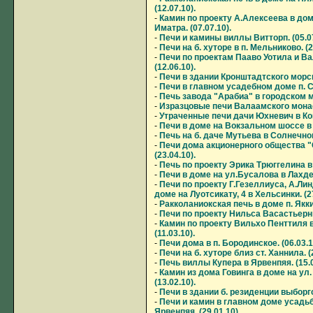
(12.07.10).
-
Камин по проекту А.Алексеева в дом
Иматра. (07.07.10).
-
Печи и камины виллы Витторп. (05.07
-
Печи на б. хуторе в п. Мельниково. (2
-
Печи по проектам Пааво Уотила и Ва
(12.06.10).
-
Печи в здании Кронштадтского морско
-
Печи в главном усадебном доме п. Се
-
Печь завода "Арабиа" в городском му
-
Изразцовые печи Валаамского монаст
-
Утраченные печи дачи Юхневич в Ком
-
Печи в доме на Вокзальном шоссе в 
-
Печь на б. даче Мутьева в Солнечном.
-
Печи дома акционерного общества "
(23.04.10).
-
Печь по проекту Эрика Трюггелина в п
-
Печи в доме на ул.Бусалова в Лахден
-
Печи по проекту Г.Гезеллиуса, А.Ли
доме на Луотсикату, 4 в Хельсинки. (27
-
Ракколаниокская печь в доме п. Якким
-
Печи по проекту Нильса Васастьерны.
-
Камин по проекту Вильхо Пенттиля в
(11.03.10).
-
Печи дома в п. Бородинское. (06.03.1
-
Печи на б. хуторе близ ст. Ханнила. (2
-
Печь виллы Купера в Ярвенпяя. (15.0
-
Камин из дома Говинга в доме на ул
(13.02.10).
-
Печи в здании б. резиденции выборгск
-
Печи и камин в главном доме усадь
Ярвенпяя. (29.01.10).