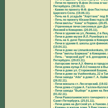
-
Печи по проекту В.фон Эссена в час
Петербурга. (30.06.11).
-
Камин по проекту Ф.Ф. фон Постель
Царского Села. (19.06.11).
-
Печь на б. усадьбе "Хорттана" под Вы
-
Печь по проекту Юхани Викстедта (Ви
-
Печи виллы "Анна" в Порвоо. (26.05.
-
Утраченные печи снесенных дач Дух
Лоховой в Комарово. (20.05.11).
-
Печи в здании на ул. Ленина, 2 в Лахд
-
Печи в доме-музее Й.Л. Рунеберга в П
-
Печь на б. даче Прохорова в Комарово
-
Печи в здании б. школы для финноя
(19.04.11).
-
Печи в доме на Linnankoskenkatu, 10 
-
Печи "виллы Бормана" в Комарово. (0
-
Печь - "морской дуб" в б. доходном 
Петербурге. (29.03.11).
-
Авторские печи А.У. Финча в городско
-
Печи дома купца Й.Х.Стюнкеля в Выбо
-
Печи в доме ул. Сторожевой Башни, 4
-
Печи в доме на Vuolteenkatu, 22 в Там
-
Печи завода "Або" в доме Г. А. Хайм
(26.02.11).
-
Печи вокзала ст. Лесогорский. (19.02.
-
Печи дома-студии А. Галлен-Каллела 
-
Печи завода "Выборг" в доме на Лен
(01.02.11).
-
Печи Ракколаниокского гончарного 
Санкт-Петербурга. (25.01.11).
-
Печи дома на Детской ул. в Ушково. (
-
Камины в жилом доме Э.Викстрема в 