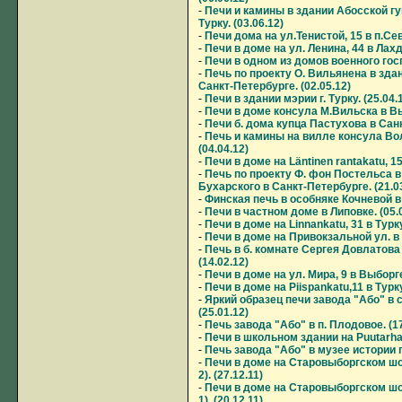
-
Печи и камины в здании Абосской г
Турку. (03.06.12)
-
Печи дома на ул.Тенистой, 15 в п.Сев
-
Печи в доме на ул. Ленина, 44 в Лахд
-
Печи в одном из домов военного госп
-
Печь по проекту О. Вильянена в зда
Санкт-Петербурге. (02.05.12)
-
Печи в здании мэрии г. Турку. (25.04.
-
Печи в доме консула М.Вильска в Выб
-
Печи б. дома купца Пастухова в Санк
-
Печь и камины на вилле консула Вол
(04.04.12)
-
Печи в доме на Läntinen rantakatu, 15 
-
Печь по проекту Ф. фон Постельса 
Бухарского в Санкт-Петербурге. (21.0
-
Финская печь в особняке Кочневой в 
-
Печи в частном доме в Липовке. (05.
-
Печи в доме на Linnankatu, 31 в Турку
-
Печи в доме на Привокзальной ул. в 
-
Печь в б. комнате Сергея Довлатова
(14.02.12)
-
Печи в доме на ул. Мира, 9 в Выборге
-
Печи в доме на Piispankatu,11 в Турку
-
Яркий образец печи завода "Або" в 
(25.01.12)
-
Печь завода "Або" в п. Плодовое. (17
-
Печи в школьном здании на Puutarhaka
-
Печь завода "Або" в музее истории г
-
Печи в доме на Старовыборгском шос
2). (27.12.11)
-
Печи в доме на Старовыборгском шос
1). (20.12.11)