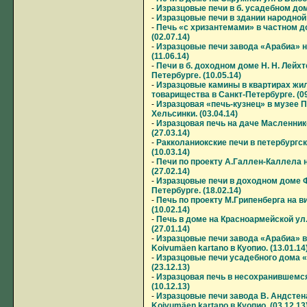
-
Изразцовые печи в б. усадебном доме
-
Изразцовые печи в здании народной ш
-
Печь «с хризантемами» в частном д
(02.07.14)
-
Изразцовые печи завода «Арабиа» н
(11.06.14)
-
Печи в б. доходном доме Н. Н. Лейхт
Петербурге. (10.05.14)
-
Изразцовые камины в квартирах жи
товарищества в Санкт-Петербурге. (09
-
Изразцовая «печь-кузнец» в музее П
Хельсинки. (03.04.14)
-
Изразцовая печь на даче Масленник
(27.03.14)
-
Ракколаниокские печи в петербургс
(10.03.14)
-
Печи по проекту А.Галлен-Каллела 
(27.02.14)
-
Изразцовые печи в доходном доме Ф.
Петербурге. (18.02.14)
-
Печь по проекту М.Грипенберга на 
(10.02.14)
-
Печь в доме на Красноармейской ул.,
(27.01.14)
-
Изразцовые печи завода «Арабиа» 
Koivumäen kartano в Куопио. (13.01.14
-
Изразцовые печи усадебного дома «
(23.12.13)
-
Изразцовая печь в несохранившемся
(10.12.13)
-
Изразцовые печи завода В. Андстен
Koivumäen kartano в Куопио. (03.12.13