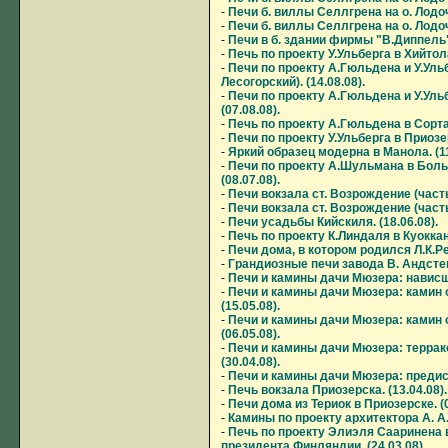
-
Печи б. виллы Селлгрена на о. Лодочны
-
Печи б. виллы Селлгрена на о. Лодочн
-
Печи в б. здании фирмы "В.Диппель" 
-
Печь по проекту У.Ульберга в Хийтола.
-
Печи по проекту А.Гюльдена и У.Ульб
Лесогорский). (14.08.08).
-
Печи по проекту А.Гюльдена и У.Ульбе
(07.08.08).
-
Печь по проекту А.Гюльдена в Сортав
-
Печи по проекту У.Ульберга в Приозер
-
Яркий образец модерна в Манола. (11
-
Печи по проекту А.Шульмана в Боль
(08.07.08).
-
Печи вокзала ст. Возрождение (часть 2
-
Печи вокзала ст. Возрождение (часть 1
-
Печи усадьбы Кийскиля. (18.06.08).
-
Печь по проекту К.Линдаля в Куоккани
-
Печи дома, в котором родился Л.К.Ре
-
Грандиозные печи завода В. Андстена
-
Печи и камины дачи Мюзера: нависшая
-
Печи и камины дачи Мюзера: камин 
(15.05.08).
-
Печи и камины дачи Мюзера: камин 
(06.05.08).
-
Печи и камины дачи Мюзера: террак
(30.04.08).
-
Печи и камины дачи Мюзера: предисл
-
Печь вокзала Приозерска. (13.04.08).
-
Печи дома из Териок в Приозерске. (0
-
Камины по проекту архитектора А. А. 
-
Печь по проекту Элиэля Сааринена 
президента Финляндии. (24.03.08).