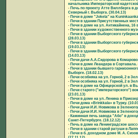
начальника Императорской кадетской 
-
Печь по проекту Атте Виллберга в до
Северный г. Выборга. (30.04.13)
-
Печи в доме "Jokela" на Kuninkaankat
-
Печи в здании Присутственных мест 
-
Печи в доме на ул. Антикайнена, 16 в
-
Печи в здании художественного музея
-
Печи в здании Выборгского губернск
(28.03.13)
-
Печи в здании Выборгского губернск
(19.03.13)
-
Печи в здании Выборгского губернск
(14.03.13)
-
Печи дачи А.А.Сидорова в Комарово. 
-
Печи в доме Леандера в Сортавала. (
-
Печи в здании бывшего гарнизонног
Выборге. (18.02.13)
-
Печи особняка на ул. Горной, 2 в Зеле
-
Печи особняка на ул. Горной, 2 в Зеле
-
Печи в доме на Офицерской ул. в Выб
-
Печи старого ("императорского") во
(23.01.13)
-
Печи в доме на ул. Ленина в Приозерс
-
Печи дома «Brinkkala» в Турку. (10.0
-
Печи дачи И.И. Новикова в Зеленогорс
-
Печи дачи И.И. Новикова в Зеленогорс
-
Каминная печь завода "Або" в доход
Санкт-Петербурге. (18.12.12)
-
Печь в доме на Ленинградское шоссе 
-
Печи в здании старой ратуши в Лаппе
-
Печи в б. доходном доме М. А. Сизов
(27.11.12)