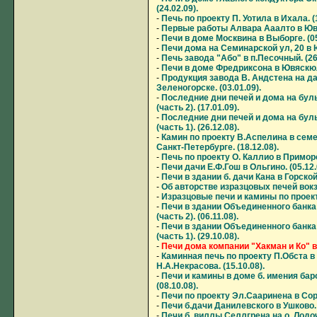
(24.02.09).
-
Печь по проекту П. Уотила в Ихала. (1
-
Первые работы Алвара Ааалто в Ювяс
-
Печи в доме Москвина в Выборге. (05
-
Печи дома на Семинарской ул, 20 в Ю
-
Печь завода "Або" в п.Песочный. (26.
-
Печи в доме Фредриксона в Ювяскюля
-
Продукция завода В. Андстена на да
Зеленогорске. (03.01.09).
-
Последние дни печей и дома на бул
(часть 2). (17.01.09).
-
Последние дни печей и дома на бул
(часть 1). (26.12.08).
-
Камин по проекту В.Аспелина в сем
Санкт-Петербурге. (18.12.08).
-
Печь по проекту О. Каллио в Приморск
-
Печи дачи Е.Ф.Гош в Ольгино. (05.12.
-
Печи в здании б. дачи Кана в Горской.
-
Об авторстве изразцовых печей вокза
-
Изразцовые печи и камины по проекта
-
Печи в здании Объединенного банка
(часть 2). (06.11.08).
-
Печи в здании Объединенного банка
(часть 1). (29.10.08).
-
Печи дома компании "Хакман и Ко" в 
-
Каминная печь по проекту П.Обста в
Н.А.Некрасова. (15.10.08).
-
Печи и камины в доме б. имения бар
(08.10.08).
-
Печи по проекту Эл.Сааринена в Сорт
-
Печи б.дачи Данилевского в Ушково. (
-
Печи б. виллы Селлгрена на о. Лодочны