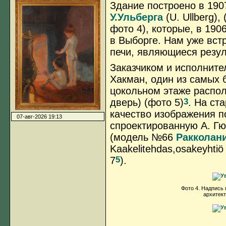
Здание построено в 1907
У.Ульберга
(U. Ullberg)
фото 4), которые, в 190
в Выборге. Нам уже вст
печи, являющиеся резул
Заказчиком и исполните
Хакман, один из самых 
цокольном этаже распол
3
дверь) (фото 5)
. На ст
качество изображения п
07-авг-2026 19:13
спроектированную А. Гюл
(модель №66
Ракколани
Kaakelitehdas,osakeyhtiö 
5
7
).
Фото 4. Надпись
архитект