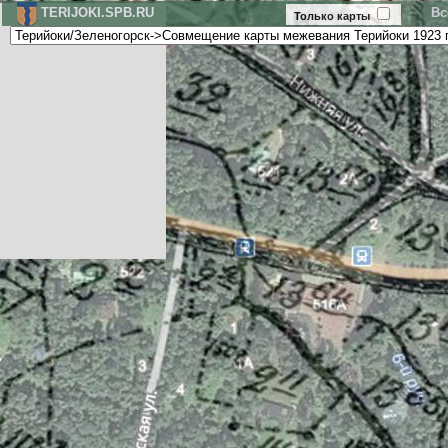
TERIJOKI.SPB.RU
Вс
Только карты