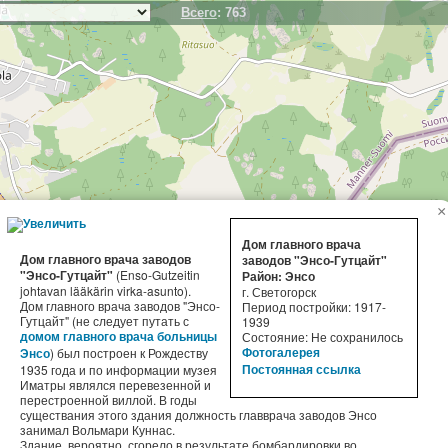
Всего
: 763
×
Дом главного врача
Дом главного врача заводов
заводов "Энсо-Гутцайт"
"Энсо-Гутцайт"
(Enso-Gutzeitin
Район: Энсо
johtavan lääkärin virka-asunto).
г. Светогорск
Дом главного врача заводов "Энсо-
Период постройки: 1917-
Гутцайт" (не следует путать с
1939
Состояние: Не сохранилось
домом главного врача больницы
) был построен к Рождеству
Фотогалерея
Энсо
1935 года и по информации музея
Постоянная ссылка
Иматры являлся перевезенной и
перестроенной виллой. В годы
существания этого здания должность главврача заводов Энсо
занимал Вольмари Куннас.
Здание, вероятно, сгорело в результате бомбардировки во