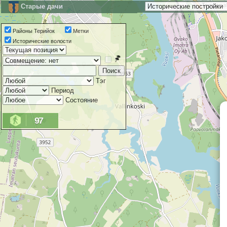
Старые дачи
Районы Терийок
Метки
Исторические волости
Тэг
Период
Состояние
97