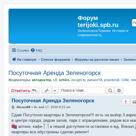
Форум
terijoki.spb.ru
Зеленогорск/Териоки. История и
современность.
Ссылки
FAQ
На главную
Список форумов
Форумы на русском языке
Зелено
Посуточная Аренда Зеленогорск
Модераторы:
автодоктор
,
LB
,
schlos
,
incogni-to
,
panaceYA
,
pravdorub
,
Celtic
,
mbo
Поиск
Расшир
Ответить
Посуточная Аренда Зеленогорск
С
Alexeu98
»
Вс май 17, 2026 8:23 am
о
о
Сдаю Посуточно квартиры в Зеленогорске!!! есть на выбор 3 вари
б
в центре города, рядом залив, парк с атракционами, рядом все ма
щ
е
аптеки, кафе
в пешой доступности остановки и жд. Вокзал
н
квартиры все обустроены сделан ремонт!
и
е