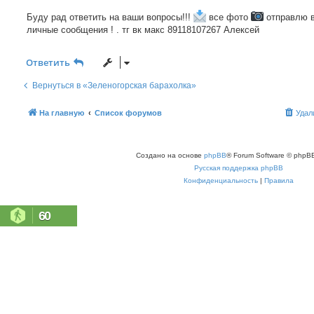
Буду рад ответить на ваши вопросы!!!
все фото
отправлю 
личные сообщения ! . тг вк макс 89118107267 Алексей
Ответить
Вернуться в «Зеленогорская барахолка»
На главную
Список форумов
Удал
Создано на основе
phpBB
® Forum Software © phpBB
Русская поддержка phpBB
Конфиденциальность
|
Правила
60