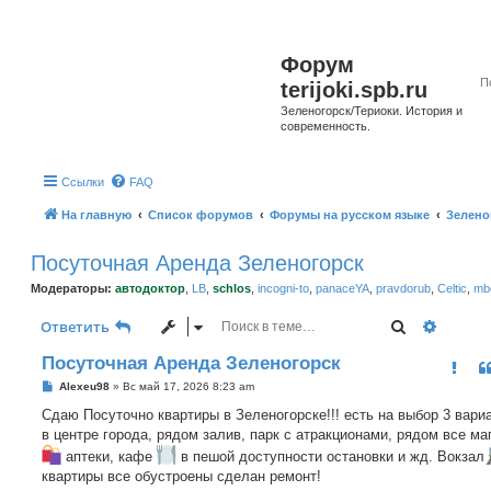
Форум
terijoki.spb.ru
Зеленогорск/Териоки. История и
современность.
Ссылки
FAQ
На главную
Список форумов
Форумы на русском языке
Зелено
Посуточная Аренда Зеленогорск
Модераторы:
автодоктор
,
LB
,
schlos
,
incogni-to
,
panaceYA
,
pravdorub
,
Celtic
,
mbo
Поиск
Расшир
Ответить
Посуточная Аренда Зеленогорск
С
Alexeu98
»
Вс май 17, 2026 8:23 am
о
о
Сдаю Посуточно квартиры в Зеленогорске!!! есть на выбор 3 вари
б
в центре города, рядом залив, парк с атракционами, рядом все ма
щ
е
аптеки, кафе
в пешой доступности остановки и жд. Вокзал
н
квартиры все обустроены сделан ремонт!
и
е