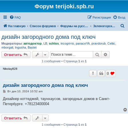
Форум terijoki.spb.ru
FAQ
Регистрация
Вход
П
На главную
Список форумов
Форумы на русском языке
Зеленогорская барахолка
о
дизайн загородного дома под ключ
и
Модераторы:
автодоктор
,
LB
,
schlos
,
incogni-to
,
panaceYA
,
pravdorub
,
Celtic
,
с
mborgali
,
Ingusha
,
Bastet
к
Поиск
Расширен
Ответить
1 сообщение • Страница
1
из
1
Nikolay828
0
дизайн загородного дома под ключ
С
Вт дек 10, 2024 10:52 am
о
о
Дизайнер коттеджей, таунхаусов, загородных домов в Санкт-
б
Петербурге. +78123400004
щ
е
н
и
Ответить
е
1 сообщение • Страница
1
из
1