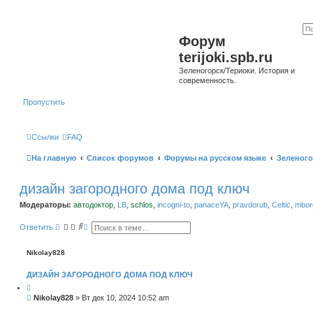
Форум
terijoki.spb.ru
Зеленогорск/Териоки. История и
современность.
Пропустить
Ссылки
FAQ
На главную
Список форумов
Форумы на русском языке
Зеленого
дизайн загородного дома под ключ
Модераторы:
автодоктор
,
LB
,
schlos
,
incogni-to
,
panaceYA
,
pravdorub
,
Celtic
,
mborg
П
Р
Ответить
о
а
и
с
с
ш
Nikolay828
к
и
р
ДИЗАЙН ЗАГОРОДНОГО ДОМА ПОД КЛЮЧ
е
н
н
С
Nikolay828
»
Вт дек 10, 2024 10:52 am
ы
о
й