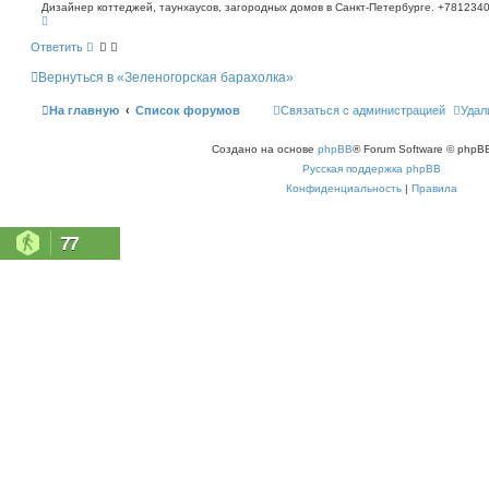
о
п
Дизайнер коттеджей, таунхаусов, загородных домов в Санкт-Петербурге. +781234
В
о
б
е
и
щ
р
с
Ответить
е
н
к
н
у
Вернуться в «Зеленогорская барахолка»
т
и
ь
е
с
На главную
Список форумов
Связаться с администрацией
Удал
я
к
н
Создано на основе
phpBB
® Forum Software © phpBB
а
ч
Русская поддержка phpBB
а
л
Конфиденциальность
|
Правила
у
77