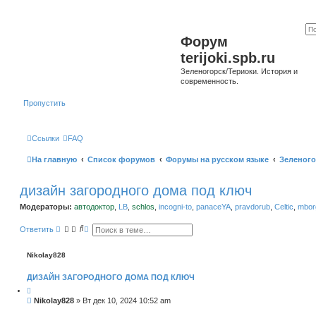
Форум
terijoki.spb.ru
Зеленогорск/Териоки. История и
современность.
Пропустить
Ссылки
FAQ
На главную
Список форумов
Форумы на русском языке
Зеленого
дизайн загородного дома под ключ
Модераторы:
автодоктор
,
LB
,
schlos
,
incogni-to
,
panaceYA
,
pravdorub
,
Celtic
,
mborg
П
Р
Ответить
о
а
и
с
с
ш
Nikolay828
к
и
р
ДИЗАЙН ЗАГОРОДНОГО ДОМА ПОД КЛЮЧ
е
н
н
С
Nikolay828
»
Вт дек 10, 2024 10:52 am
ы
о
й