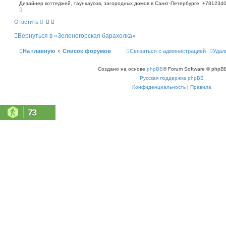
о
п
Дизайнер коттеджей, таунхаусов, загородных домов в Санкт-Петербурге. +781234
В
о
б
е
и
щ
р
с
Ответить
е
н
к
н
у
Вернуться в «Зеленогорская барахолка»
т
и
ь
е
с
На главную
Список форумов
Связаться с администрацией
Удал
я
к
н
Создано на основе
phpBB
® Forum Software © phpBB
а
ч
Русская поддержка phpBB
а
л
Конфиденциальность
|
Правила
у
73