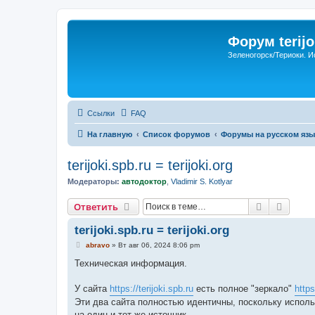
Форум terijo
Зеленогорск/Териоки. И
Ссылки
FAQ
На главную
Список форумов
Форумы на русском язы
terijoki.spb.ru = terijoki.org
Модераторы:
автодоктор
,
Vladimir S. Kotlyar
Поиск
Расши
Ответить
terijoki.spb.ru = terijoki.org
С
abravo
»
Вт авг 06, 2024 8:06 pm
о
о
Техническая информация.
б
щ
е
У сайта
https://terijoki.spb.ru
есть полное "зеркало"
https
н
Эти два сайта полностью идентичны, поскольку исполь
и
е
на один и тот же источник.