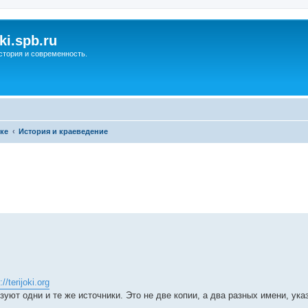
ki.spb.ru
стория и современность.
ке
История и краеведение
ренный поиск
://terijoki.org
зуют одни и те же источники. Это не две копии, а два разных имени, у