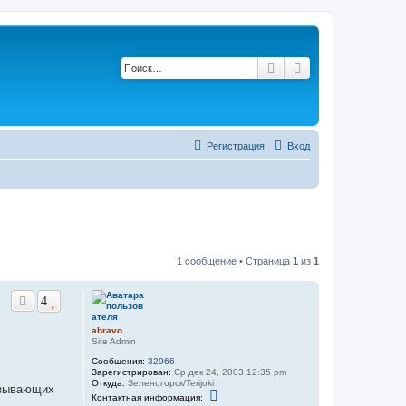
Поиск
Расширенный по
Регистрация
Вход
1 сообщение • Страница
1
из
1
4
abravo
Site Admin
Сообщения:
32966
Зарегистрирован:
Ср дек 24, 2003 12:35 pm
Откуда:
Зеленогорск/Terijoki
казывающих
К
Контактная информация:
о