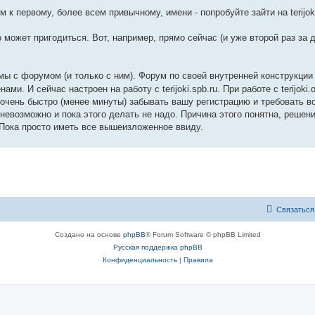
 к первому, более всем привычному, имени - попробуйте зайти на terijoki
 может пригодиться. Вот, например, прямо сейчас (и уже второй раз за д
мы с форумом (и только с ним). Форум по своей внутренней конструкции
. И сейчас настроен на работу с terijoki.spb.ru. При работе с terijoki.o
очень быстро (менее минуты) забывать вашу регистрацию и требовать во
невозможно и пока этого делать не надо. Причина этого понятна, решен
 Пока просто иметь все вышеизложенное ввиду.
Связаться
Создано на основе
phpBB
® Forum Software © phpBB Limited
Русская поддержка phpBB
Конфиденциальность
|
Правила