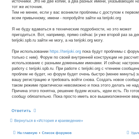
источники. Это не две копии, а два разных имени, указывающих н
тот же источник.
Тем не менее, если у вас возникли проблемы с доступом к первом
всем привычному, имени - попробуйте зайти на terijoki.org
Я не буду вдаваться в технические подробности, но это может
пригодиться. Вот, например, прямо сейчас (и уже второй раз за ден
terijoki.spb.ru зайти не могу, а на terijoki.org могу.
При использовании
https://terijoki.org
пока будут проблемы с форум
только с ним). Форум по своей внутренней конструкции не рассчит
использование с разными доменными именами. И сейчас настроен
работу с terijoki.spb.ru. При работе с terijoki.org с чтением сообщен
проблем не будет, но форум будет очень быстро (менее минуты) 
вашу регистрацию и требовать войти снова. Создать новое сообщ
таком режиме практически невозможно и пока этого делать не над
Причина этого понятна, решение будем искать, идеи есть. По гото
сообщу обязательно. Пока просто иметь все вышеизложенное вви
Ответить
Вернуться в «История и краеведение»
На главную
Список форумов
Удал