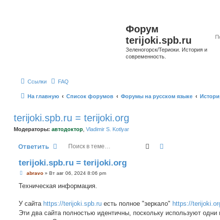
Форум
terijoki.spb.ru
Зеленогорск/Териоки. История и
современность.
Ссылки
FAQ
На главную
Список форумов
Форумы на русском языке
Истори
terijoki.spb.ru = terijoki.org
Модераторы:
автодоктор
,
Vladimir S. Kotlyar
Поиск
Расширенный п
Ответить
terijoki.spb.ru = terijoki.org
С
abravo
»
Вт авг 06, 2024 8:06 pm
о
о
Техническая информация.
б
щ
е
У сайта
https://terijoki.spb.ru
есть полное "зеркало"
https://terijoki.or
н
Эти два сайта полностью идентичны, поскольку используют одни 
и
е