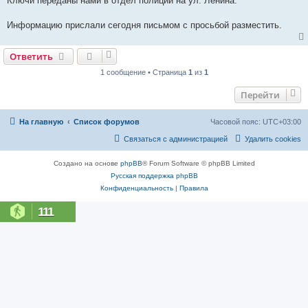
Ключи переданы нами в отдел полиции на ул. Ленина.
и
е
Информацию прислали сегодня письмом с просьбой разместить.
Ответить
1 сообщение • Страница
1
из
1
Перейти
На главную
Список форумов
Часовой пояс:
UTC+03:00
Связаться с администрацией
Удалить cookies
Создано на основе
phpBB
® Forum Software © phpBB Limited
Русская поддержка phpBB
Конфиденциальность
|
Правила
111