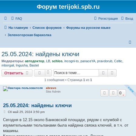
Форум terijoki.spb.ru
FAQ
Регистрация
Вход
На главную
Список форумов
Форумы на русском языке
Зеленогорская барахолка
П
о
25.05.2024: найдены ключи
и
Модераторы:
автодоктор
,
LB
,
schlos
,
incogni-to
,
panaceYA
,
pravdorub
,
Celtic
,
с
mborgali
,
Ingusha
,
Bastet
к
Поиск
Расширен
Ответить
1 сообщение • Страница
1
из
1
abravo
Site Admin
0
25.05.2024: найдены ключи
С
Сб май 25, 2024 3:50 pm
о
о
Сегодня в 12.15 около Банковской площади, рядом с клумбой с
б
изумительными тюльпанами была найдена связка ключей, в т.ч. от
щ
е
машины.
н