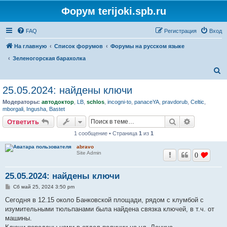
Форум terijoki.spb.ru
FAQ
Регистрация
Вход
На главную
Список форумов
Форумы на русском языке
Зеленогорская барахолка
П
о
25.05.2024: найдены ключи
и
Модераторы:
автодоктор
,
LB
,
schlos
,
incogni-to
,
panaceYA
,
pravdorub
,
Celtic
,
с
mborgali
,
Ingusha
,
Bastet
к
Поиск
Расширен
Ответить
1 сообщение • Страница
1
из
1
abravo
Site Admin
0
25.05.2024: найдены ключи
С
Сб май 25, 2024 3:50 pm
о
о
Сегодня в 12.15 около Банковской площади, рядом с клумбой с
б
изумительными тюльпанами была найдена связка ключей, в т.ч. от
щ
е
машины.
н