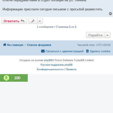
Ключи переданы нами в отдел полиции на ул. Ленина.
и
е
Информацию прислали сегодня письмом с просьбой разместить.
Ответить
1 сообщение • Страница
1
из
1
Перейти
На главную
Список форумов
Часовой пояс:
UTC+03:00
Связаться с администрацией
Удалить cookies
Создано на основе
phpBB
® Forum Software © phpBB Limited
Русская поддержка phpBB
Конфиденциальность
|
Правила
100