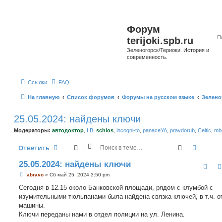
Форум
terijoki.spb.ru
Зеленогорск/Териоки. История и
современность.
Ссылки
FAQ
На главную
Список форумов
Форумы на русском языке
Зелено
25.05.2024: найдены ключи
Модераторы:
автодоктор
,
LB
,
schlos
,
incogni-to
,
panaceYA
,
pravdorub
,
Celtic
,
mbo
Поиск
Расшир
Ответить
25.05.2024: найдены ключи
С
abravo
»
Сб май 25, 2024 3:50 pm
о
о
Сегодня в 12.15 около Банковской площади, рядом с клумбой с
б
изумительными тюльпанами была найдена связка ключей, в т.ч. о
щ
е
машины.
н
Ключи переданы нами в отдел полиции на ул. Ленина.
и
е