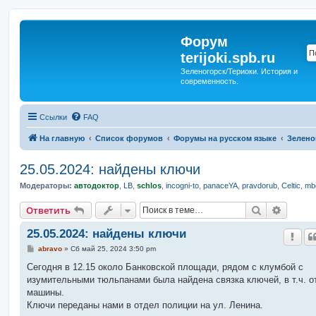
Форум
terijoki.spb.ru
Зеленогорск/Териоки. История и
современность.
Ссылки
FAQ
На главную
Список форумов
Форумы на русском языке
Зелено
25.05.2024: найдены ключи
Модераторы:
автодоктор
,
LB
,
schlos
,
incogni-to
,
panaceYA
,
pravdorub
,
Celtic
,
mbo
Поиск
Расшир
Ответить
25.05.2024: найдены ключи
С
abravo
»
Сб май 25, 2024 3:50 pm
о
о
Сегодня в 12.15 около Банковской площади, рядом с клумбой с
б
изумительными тюльпанами была найдена связка ключей, в т.ч. о
щ
е
машины.
н
Ключи переданы нами в отдел полиции на ул. Ленина.
и
е