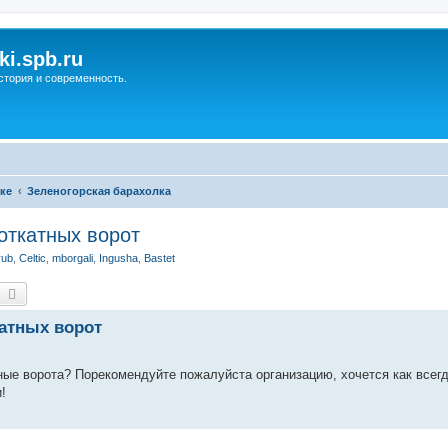
ki.spb.ru
стория и современность.
ке
Зеленогорская барахолка
откатных ворот
rub
,
Celtic
,
mborgali
,
Ingusha
,
Bastet
оиск
Расширенный поиск
катных ворот
ные ворота? Порекомендуйте пожалуйста организацию, хочется как всег
!