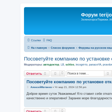
Форум terijo
Зеленогорск/Териоки. И
Ссылки
FAQ
На главную
Список форумов
Форумы на русском язы
Посоветуйте компанию по установке 
Модераторы:
автодоктор
,
LB
,
schlos
,
incogni-to
,
panaceYA
,
pravdo
П
Ответить
Посоветуйте компанию по установке от
С
АлексейМатвеев
»
Чт мар 21, 2024 12:56 pm
о
о
Доброе время суток Уважаемые! Кто ставил себе откат
б
качественно и оперативно! Заранее море благодарности
щ
е
н
и
Ответить
е