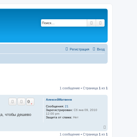
Поиск
Расширенный по
Регистрация
Вход
1 сообщение • Страница
1
из
1
АлексейМатвеев
0
Сообщения:
21
Зарегистрирован:
Сб янв 09, 2010
12:00 pm
да, чтобы дешево
Защита от спама:
Нет
В
е
1 сообщение • Страница
1
из
1
р