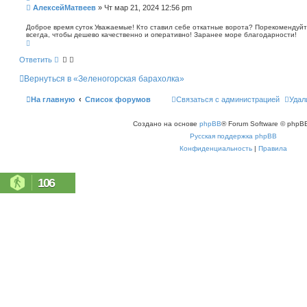
п
С
АлексейМатвеев
»
Чт мар 21, 2024 12:56 pm
о
о
и
о
Доброе время суток Уважаемые! Кто ставил себе откатные ворота? Порекомендуйт
с
всегда, чтобы дешево качественно и оперативно! Заранее море благодарности!
б
к
В
щ
е
е
р
Ответить
н
н
у
и
Вернуться в «Зеленогорская барахолка»
т
е
ь
с
На главную
Список форумов
Связаться с администрацией
Удал
я
к
н
Создано на основе
phpBB
® Forum Software © phpBB
а
ч
Русская поддержка phpBB
а
л
Конфиденциальность
|
Правила
у
106