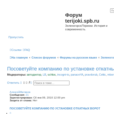
Форум
terijoki.spb.ru
Зеленогорск/Териоки. История и
современность.
Пропустить
Ссылки
FAQ
На главную
Список форумов
Форумы на русском языке
Зеленого
Посоветуйте компанию по установке откатн
Модераторы:
автодоктор
,
LB
,
schlos
,
incogni-to
,
panaceYA
,
pravdorub
,
Celtic
,
mborg
П
Р
Ответить
о
а
и
с
с
ш
АлексейМатвеев
к
и
Сообщения:
21
р
Зарегистрирован:
Сб янв 09, 2010 12:00 pm
е
Защита от спама:
Нет
н
н
ПОСОВЕТУЙТЕ КОМПАНИЮ ПО УСТАНОВКЕ ОТКАТНЫХ ВОРОТ
ы
й