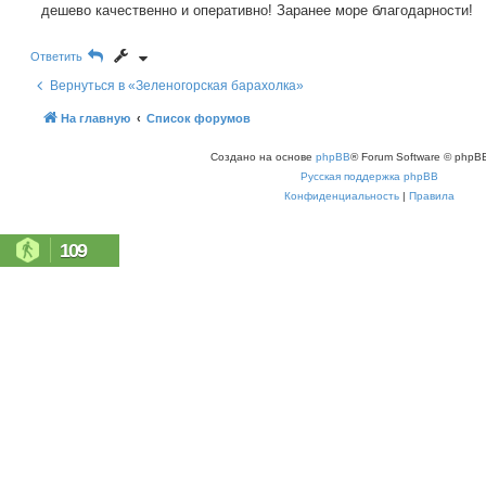
е
дешево качественно и оперативно! Заранее море благодарности!
с
н
к
и
е
Ответить
Вернуться в «Зеленогорская барахолка»
На главную
Список форумов
Создано на основе
phpBB
® Forum Software © phpBB
Русская поддержка phpBB
Конфиденциальность
|
Правила
109