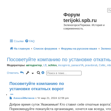
Форум
terijoki.spb.ru
Зеленогорск/Териоки. История и
современность.
Ссылки
FAQ
На главную
Список форумов
Форумы на русском языке
Зелено
Посоветуйте компанию по установке откатн
Модераторы:
автодоктор
,
LB
,
schlos
,
incogni-to
,
panaceYA
,
pravdorub
,
Celtic
,
mbo
П
Р
Ответить
о
а
и
с
с
ш
Посоветуйте компанию по
к
и
р
установке откатных ворот
е
н
н
С
АлексейМатвеев
»
Чт мар 21, 2024 12:56 pm
ы
о
й
о
Доброе время суток Уважаемые! Кто ставил себе откатные ворота
п
б
о
Порекомендуйте пожалуйста организацию, хочется как всегда, чт
щ
и