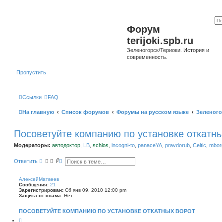
Форум
terijoki.spb.ru
Зеленогорск/Териоки. История и
современность.
Пропустить
Ссылки
FAQ
На главную
Список форумов
Форумы на русском языке
Зеленого
Посоветуйте компанию по установке откатн
Модераторы:
автодоктор
,
LB
,
schlos
,
incogni-to
,
panaceYA
,
pravdorub
,
Celtic
,
mborg
П
Р
Ответить
о
а
и
с
с
ш
АлексейМатвеев
к
и
Сообщения:
21
р
Зарегистрирован:
Сб янв 09, 2010 12:00 pm
е
Защита от спама:
Нет
н
н
ПОСОВЕТУЙТЕ КОМПАНИЮ ПО УСТАНОВКЕ ОТКАТНЫХ ВОРОТ
ы
й