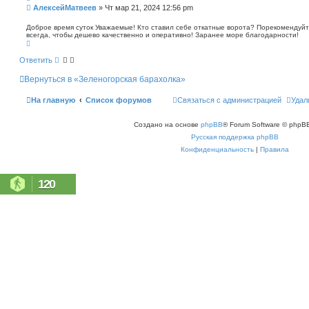
п
С
АлексейМатвеев
»
Чт мар 21, 2024 12:56 pm
о
о
и
о
Доброе время суток Уважаемые! Кто ставил себе откатные ворота? Порекомендуйт
с
всегда, чтобы дешево качественно и оперативно! Заранее море благодарности!
б
к
В
щ
е
е
р
Ответить
н
н
у
и
Вернуться в «Зеленогорская барахолка»
т
е
ь
с
На главную
Список форумов
Связаться с администрацией
Удал
я
к
н
Создано на основе
phpBB
® Forum Software © phpBB
а
ч
Русская поддержка phpBB
а
л
Конфиденциальность
|
Правила
у
120