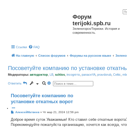
Форум
terijoki.spb.ru
Зеленогорск/Териоки. История и
современность.
Ссылки
FAQ
На главную
Список форумов
Форумы на русском языке
Зелено
Посоветуйте компанию по установке откатн
Модераторы:
автодоктор
,
LB
,
schlos
,
incogni-to
,
panaceYA
,
pravdorub
,
Celtic
,
mbo
П
Р
Ответить
о
а
и
с
с
ш
Посоветуйте компанию по
к
и
р
установке откатных ворот
е
н
н
С
АлексейМатвеев
»
Чт мар 21, 2024 12:56 pm
ы
о
й
о
Доброе время суток Уважаемые! Кто ставил себе откатные ворота
п
б
о
Порекомендуйте пожалуйста организацию, хочется как всегда, чт
щ
и