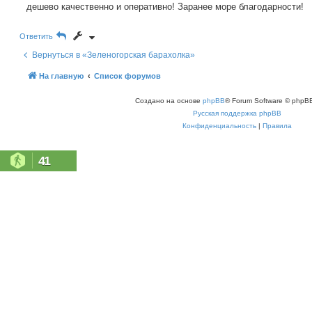
е
дешево качественно и оперативно! Заранее море благодарности!
с
н
к
и
е
Ответить
Вернуться в «Зеленогорская барахолка»
На главную
Список форумов
Создано на основе
phpBB
® Forum Software © phpBB
Русская поддержка phpBB
Конфиденциальность
|
Правила
41