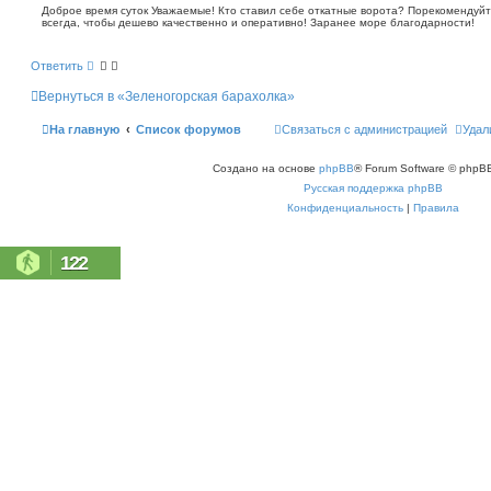
о
Доброе время суток Уважаемые! Кто ставил себе откатные ворота? Порекомендуйт
с
всегда, чтобы дешево качественно и оперативно! Заранее море благодарности!
б
к
щ
е
Ответить
н
и
Вернуться в «Зеленогорская барахолка»
е
На главную
Список форумов
Связаться с администрацией
Удал
Создано на основе
phpBB
® Forum Software © phpBB
Русская поддержка phpBB
Конфиденциальность
|
Правила
122