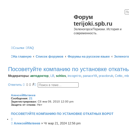
Форум
terijoki.spb.ru
Зеленогорск/Териоки. История и
современность.
Ссылки
FAQ
На главную
Список форумов
Форумы на русском языке
Зеленого
Посоветуйте компанию по установке откатн
Модераторы:
автодоктор
,
LB
,
schlos
,
incogni-to
,
panaceYA
,
pravdorub
,
Celtic
,
mbo
П
Р
Ответить
о
а
и
с
с
ш
АлексейМатвеев
к
и
Сообщения:
21
р
Зарегистрирован:
Сб янв 09, 2010 12:00 pm
е
Защита от спама:
Нет
н
н
ПОСОВЕТУЙТЕ КОМПАНИЮ ПО УСТАНОВКЕ ОТКАТНЫХ ВОРОТ
ы
й
п
С
АлексейМатвеев
»
Чт мар 21, 2024 12:56 pm
о
о
и