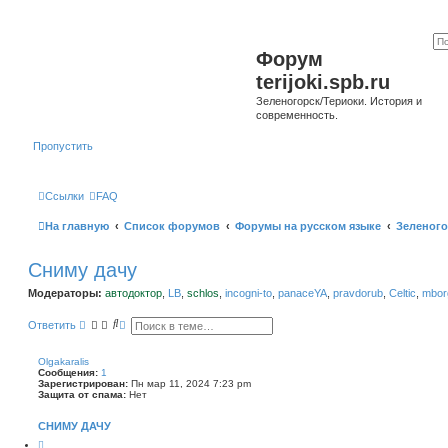
Форум
terijoki.spb.ru
Зеленогорск/Териоки. История и
современность.
Пропустить
Ссылки
FAQ
На главную
Список форумов
Форумы на русском языке
Зеленого
Сниму дачу
Модераторы:
автодоктор
,
LB
,
schlos
,
incogni-to
,
panaceYA
,
pravdorub
,
Celtic
,
mborg
П
Р
Ответить
о
а
и
с
с
ш
Olgakaralis
к
и
Сообщения:
1
р
Зарегистрирован:
Пн мар 11, 2024 7:23 pm
е
Защита от спама:
Нет
н
н
СНИМУ ДАЧУ
ы
й