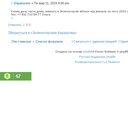
п
С
Olgakaralis
»
Пн мар 11, 2024 8:00 pm
о
о
и
о
Сниму дачу, часть дома, комнату в Зеленогорске вблизи ж/д вокзала на лето 2024 
с
Тел. +7-911-710-54-77 Ольга.
б
к
В
щ
е
е
р
Ответить
н
н
у
и
Вернуться в «Зеленогорская барахолка»
т
е
ь
с
На главную
Список форумов
Связаться с администрацией
Удал
я
к
н
Создано на основе
phpBB
® Forum Software © phpBB
а
ч
Русская поддержка phpBB
а
л
Конфиденциальность
|
Правила
у
67