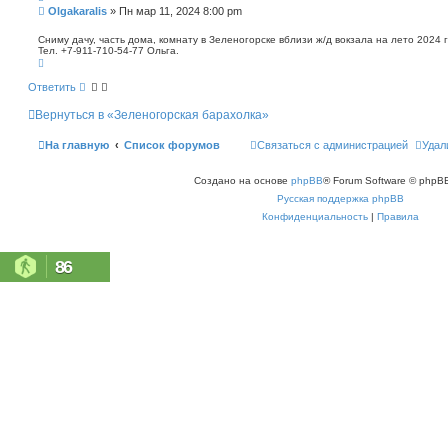
п
С
Olgakaralis
»
Пн мар 11, 2024 8:00 pm
о
о
и
о
Сниму дачу, часть дома, комнату в Зеленогорске вблизи ж/д вокзала на лето 2024 
с
Тел. +7-911-710-54-77 Ольга.
б
к
В
щ
е
е
р
Ответить
н
н
у
и
Вернуться в «Зеленогорская барахолка»
т
е
ь
с
На главную
Список форумов
Связаться с администрацией
Удал
я
к
н
Создано на основе
phpBB
® Forum Software © phpBB
а
ч
Русская поддержка phpBB
а
л
Конфиденциальность
|
Правила
у
86