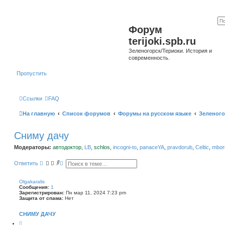
Форум
terijoki.spb.ru
Зеленогорск/Териоки. История и
современность.
Пропустить
Ссылки
FAQ
На главную
Список форумов
Форумы на русском языке
Зеленого
Сниму дачу
Модераторы:
автодоктор
,
LB
,
schlos
,
incogni-to
,
panaceYA
,
pravdorub
,
Celtic
,
mborg
П
Р
Ответить
о
а
и
с
с
ш
Olgakaralis
к
и
Сообщения:
1
р
Зарегистрирован:
Пн мар 11, 2024 7:23 pm
е
Защита от спама:
Нет
н
н
СНИМУ ДАЧУ
ы
й