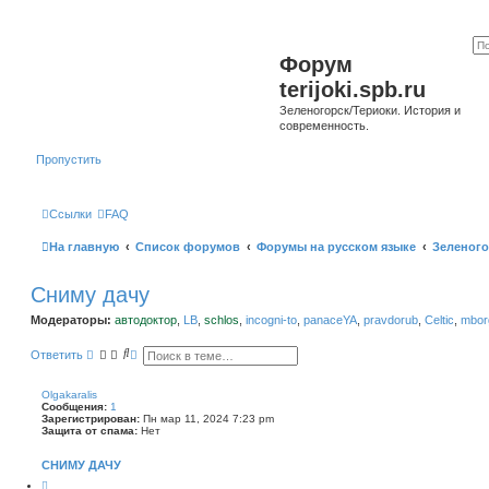
Форум
terijoki.spb.ru
Зеленогорск/Териоки. История и
современность.
Пропустить
Ссылки
FAQ
На главную
Список форумов
Форумы на русском языке
Зеленого
Сниму дачу
Модераторы:
автодоктор
,
LB
,
schlos
,
incogni-to
,
panaceYA
,
pravdorub
,
Celtic
,
mborg
П
Р
Ответить
о
а
и
с
с
ш
Olgakaralis
к
и
Сообщения:
1
р
Зарегистрирован:
Пн мар 11, 2024 7:23 pm
е
Защита от спама:
Нет
н
н
СНИМУ ДАЧУ
ы
й