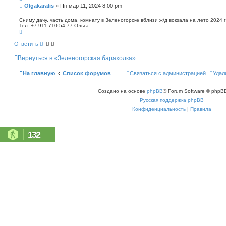
п
С
Olgakaralis
»
Пн мар 11, 2024 8:00 pm
о
о
и
о
Сниму дачу, часть дома, комнату в Зеленогорске вблизи ж/д вокзала на лето 2024 
с
Тел. +7-911-710-54-77 Ольга.
б
к
В
щ
е
е
р
Ответить
н
н
у
и
Вернуться в «Зеленогорская барахолка»
т
е
ь
с
На главную
Список форумов
Связаться с администрацией
Удал
я
к
н
Создано на основе
phpBB
® Forum Software © phpBB
а
ч
Русская поддержка phpBB
а
л
Конфиденциальность
|
Правила
у
132