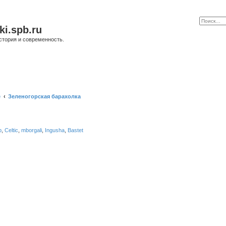
ki.spb.ru
стория и современность.
е
Зеленогорская барахолка
b
,
Celtic
,
mborgali
,
Ingusha
,
Bastet