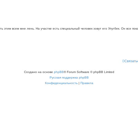
ть этим всем мне лень. На участке есть специальный человек зовут его Улугбек. Он все по
Связать
Создано на основе
phpBB
® Forum Software © phpBB Limited
Русская поддержка phpBB
Конфиденциальность
|
Правила