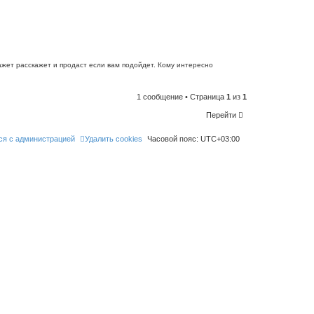
l
i
k
e
t
h
i
s
p
кажет расскажет и продаст если вам подойдет. Кому интересно
o
s
t
1 сообщение • Страница
1
из
1
Перейти
ся с администрацией
Удалить cookies
Часовой пояс:
UTC+03:00