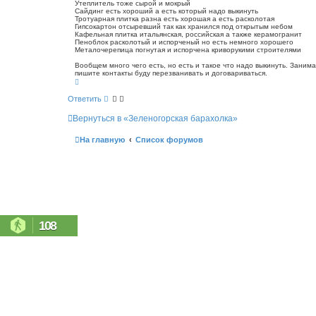
Утеплитель тоже сырой и мокрый
с
е
Сайдинг есть хороший а есть который надо выкинуть
к
н
Тротуарная плитка разна есть хорошая а есть расколотая
Гипсокартон отсыревший так как хранился под открытым небом
и
Кафельная плитка итальянская, российская а также керамогранит
е
Пеноблок расколотый и испорченый но есть немного хорошего
Металочерепица погнутая и испорчена криворукими строителями
Вообщем много чего есть, но есть и такое что надо выкинуть. Занима
пишите контакты буду перезванивать и договариваться.
В
е
р
Ответить
н
у
Вернуться в «Зеленогорская барахолка»
т
ь
с
На главную
Список форумов
я
к
н
а
ч
а
л
у
108