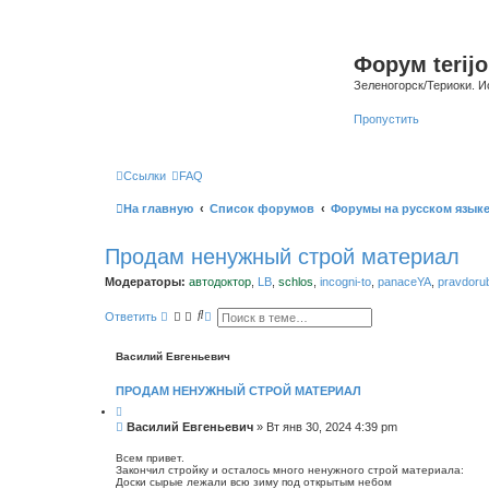
Форум terijo
Зеленогорск/Териоки. И
Пропустить
Ссылки
FAQ
На главную
Список форумов
Форумы на русском язык
Продам ненужный строй материал
Модераторы:
автодоктор
,
LB
,
schlos
,
incogni-to
,
panaceYA
,
pravdoru
П
Р
Ответить
о
а
и
с
с
ш
Василий Евгеньевич
к
и
р
ПРОДАМ НЕНУЖНЫЙ СТРОЙ МАТЕРИАЛ
е
н
н
С
Василий Евгеньевич
»
Вт янв 30, 2024 4:39 pm
ы
о
й
о
п
Всем привет.
о
Закончил стройку и осталось много ненужного строй материала:
б
Доски сырые лежали всю зиму под открытым небом
и
щ