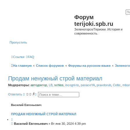
Форум
terijoki.spb.ru
Зеленогорск/Териоки. История и
современность.
Пропустить
Ссылки
FAQ
На главную
Список форумов
Форумы на русском языке
Зеленого
Продам ненужный строй материал
Модераторы:
автодоктор
,
LB
,
schlos
,
incogni-to
,
panaceYA
,
pravdorub
,
Celtic
,
mborg
П
Р
Ответить
о
а
и
с
с
ш
Василий Евгеньевич
к
и
р
ПРОДАМ НЕНУЖНЫЙ СТРОЙ МАТЕРИАЛ
е
н
н
С
Василий Евгеньевич
»
Вт янв 30, 2024 4:39 pm
ы
о
й