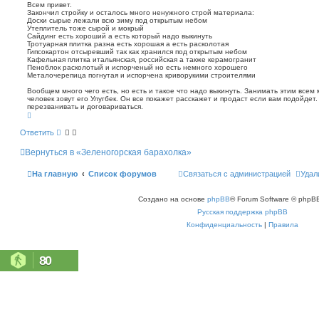
о
п
Всем привет.
о
Закончил стройку и осталось много ненужного строй материала:
б
Доски сырые лежали всю зиму под открытым небом
и
щ
Утеплитель тоже сырой и мокрый
с
е
Сайдинг есть хороший а есть который надо выкинуть
к
н
Тротуарная плитка разна есть хорошая а есть расколотая
Гипсокартон отсыревший так как хранился под открытым небом
и
Кафельная плитка итальянская, российская а также керамогранит
е
Пеноблок расколотый и испорченый но есть немного хорошего
Металочерепица погнутая и испорчена криворукими строителями
Вообщем много чего есть, но есть и такое что надо выкинуть. Занимать этим всем 
человек зовут его Улугбек. Он все покажет расскажет и продаст если вам подойдет
перезванивать и договариваться.
В
е
р
Ответить
н
у
Вернуться в «Зеленогорская барахолка»
т
ь
с
На главную
Список форумов
Связаться с администрацией
Удал
я
к
н
Создано на основе
phpBB
® Forum Software © phpBB
а
ч
Русская поддержка phpBB
а
л
Конфиденциальность
|
Правила
у
80