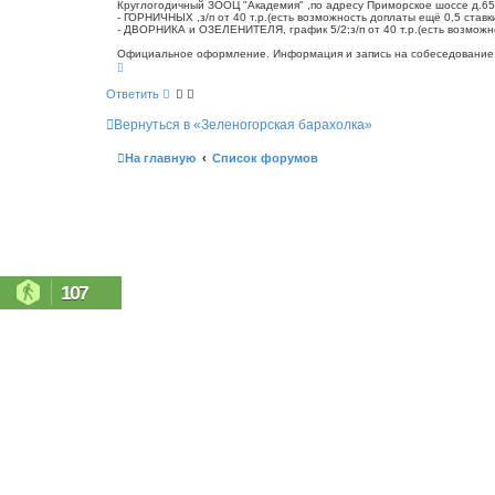
о
Круглогодичный ЗООЦ "Академия" ,по адресу Приморское шоссе д.65
с
- ГОРНИЧНЫХ ,з/п от 40 т.р.(есть возможность доплаты ещё 0,5 ставк
б
к
- ДВОРНИКА и ОЗЕЛЕНИТЕЛЯ, график 5/2;з/п от 40 т.р.(есть возможно
щ
е
Официальное оформление. Информация и запись на собеседование по
н
В
е
и
р
Ответить
е
н
у
Вернуться в «Зеленогорская барахолка»
т
ь
с
На главную
Список форумов
я
к
н
а
ч
а
л
у
107