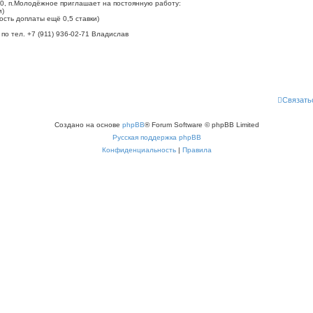
0, п.Молодёжное приглашает на постоянную работу:
и)
сть доплаты ещё 0,5 ставки)
 тел. +7 (911) 936-02-71 Владислав
Связать
Создано на основе
phpBB
® Forum Software © phpBB Limited
Русская поддержка phpBB
Конфиденциальность
|
Правила