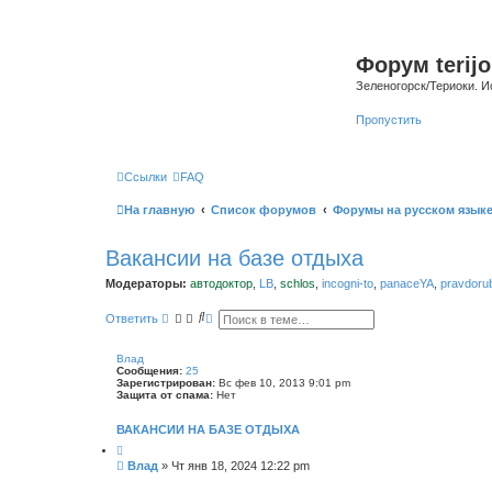
Форум terijo
Зеленогорск/Териоки. И
Пропустить
Ссылки
FAQ
На главную
Список форумов
Форумы на русском язык
Вакансии на базе отдыха
Модераторы:
автодоктор
,
LB
,
schlos
,
incogni-to
,
panaceYA
,
pravdoru
П
Р
Ответить
о
а
и
с
с
ш
Влад
к
и
Сообщения:
25
р
Зарегистрирован:
Вс фев 10, 2013 9:01 pm
е
Защита от спама:
Нет
н
н
ВАКАНСИИ НА БАЗЕ ОТДЫХА
ы
й
п
С
Влад
»
Чт янв 18, 2024 12:22 pm
о
о
и