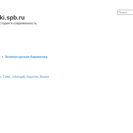
ki.spb.ru
стория и современность.
е
Зеленогорская барахолка
b
,
Celtic
,
mborgali
,
Ingusha
,
Bastet