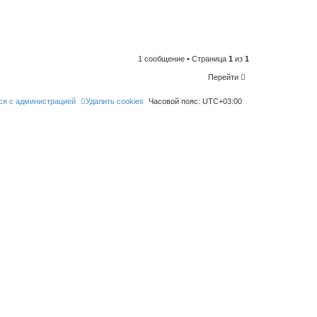
n
t
o
l
i
k
e
t
1 сообщение • Страница
1
из
1
h
i
Перейти
s
p
o
ся с администрацией
Удалить cookies
Часовой пояс:
UTC+03:00
s
t