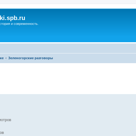
ki.spb.ru
стория и современность.
ке
Зеленогорские разговоры
ренный поиск
мотров
ров