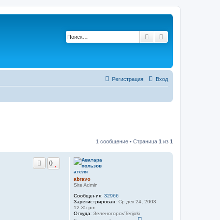
Поиск
Расширенный по
Регистрация
Вход
1 сообщение • Страница
1
из
1
0
abravo
Site Admin
Сообщения:
32966
Зарегистрирован:
Ср дек 24, 2003
12:35 pm
Откуда:
Зеленогорск/Terijoki
К