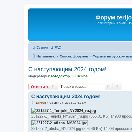
Форум terijo
Зеленогорск/Териоки. И
Ссылки
FAQ
На главную
Список форумов
Форумы на русском язы
С наступающим 2024 годом!
Модераторы:
автодоктор
,
LB
,
schlos
Поиск
Расши
Ответить
С наступающим 2024 годом!
С
abravo
»
Ср дек 27, 2023 10:51 am
о
о
б
231227-1_Terijoki_NY2024_ru.jpg (355.31 КБ) 14908 прос
щ
е
н
и
231227-2_afisha_NY2024.jpg (396.46 КБ) 14908 просмот
е