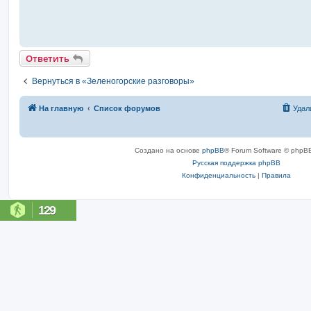
Ответить
Вернуться в «Зеленогорские разговоры»
На главную
Список форумов
Удал
Создано на основе
phpBB
® Forum Software © phpBB
Русская поддержка phpBB
Конфиденциальность
|
Правила
129