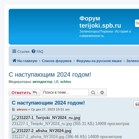
Форум
terijoki.spb.ru
Зеленогорск/Териоки. История и
современность.
Ссылки
FAQ
На главную
Список форумов
Форумы на русском языке
Зелено
С наступающим 2024 годом!
Модераторы:
автодоктор
,
LB
,
schlos
Поиск
Расширенный п
Ответить
С наступающим 2024 годом!
С
abravo
»
Ср дек 27, 2023 10:51 am
о
о
б
231227-1_Terijoki_NY2024_ru.jpg (355.31 КБ) 14909 просмотров
щ
е
н
и
231227-2_afisha_NY2024.jpg (396.46 КБ) 14909 просмотров
е