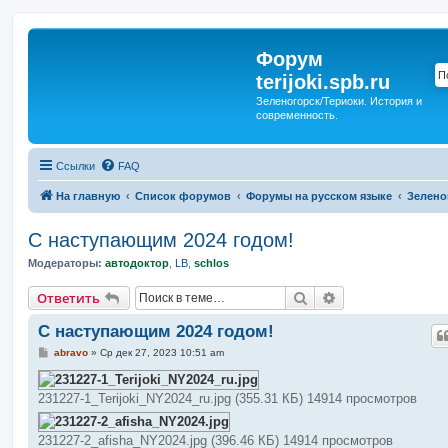
Форум
terijoki.spb.ru
Зеленогорск/Териоки. История и
современность.
Ссылки
FAQ
На главную
Список форумов
Форумы на русском языке
Зелено
С наступающим 2024 годом!
Модераторы:
автодоктор
,
LB
,
schlos
Поиск
Расширенный п
Ответить
С наступающим 2024 годом!
С
abravo
»
Ср дек 27, 2023 10:51 am
о
о
б
231227-1_Terijoki_NY2024_ru.jpg (355.31 КБ) 14914 просмотров
щ
е
н
и
231227-2_afisha_NY2024.jpg (396.46 КБ) 14914 просмотров
е