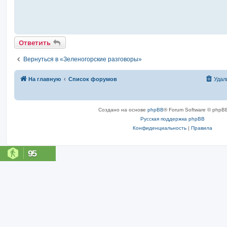
Ответить
Вернуться в «Зеленогорские разговоры»
На главную
Список форумов
Удал
Создано на основе
phpBB
® Forum Software © phpBB
Русская поддержка phpBB
Конфиденциальность
|
Правила
95