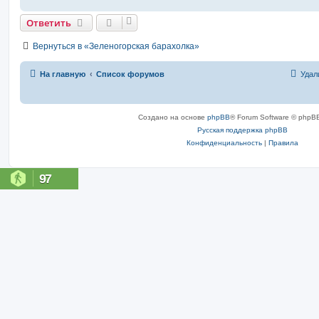
Ответить
Вернуться в «Зеленогорская барахолка»
На главную
Список форумов
Удал
Создано на основе
phpBB
® Forum Software © phpBB
Русская поддержка phpBB
Конфиденциальность
|
Правила
97