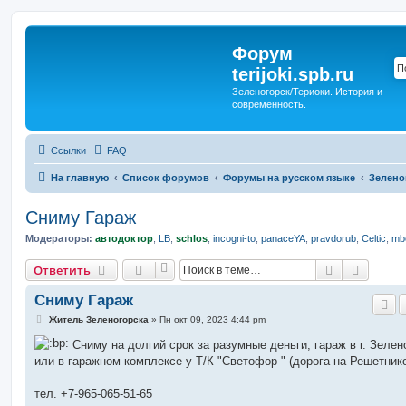
Форум
terijoki.spb.ru
Зеленогорск/Териоки. История и
современность.
Ссылки
FAQ
На главную
Список форумов
Форумы на русском языке
Зелено
Сниму Гараж
Модераторы:
автодоктор
,
LB
,
schlos
,
incogni-to
,
panaceYA
,
pravdorub
,
Celtic
,
mbo
Поиск
Расшир
Ответить
Сниму Гараж
С
Житель Зеленогорска
»
Пн окт 09, 2023 4:44 pm
о
о
Сниму на долгий срок за разумные деньги, гараж в г. Зелен
б
или в гаражном комплексе у Т/К "Светофор " (дорога на Решетник
щ
е
н
тел. +7-965-065-51-65
и
е