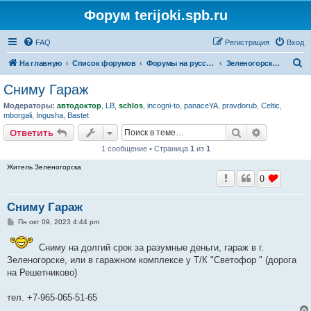
Форум terijoki.spb.ru
FAQ
Регистрация
Вход
П
На главную
Список форумов
Форумы на русском языке
Зеленогорская барахолка
о
Сниму Гараж
и
Модераторы:
автодоктор
,
LB
,
schlos
,
incogni-to
,
panaceYA
,
pravdorub
,
Celtic
,
с
mborgali
,
Ingusha
,
Bastet
к
Поиск
Расширен
Ответить
1 сообщение • Страница
1
из
1
Житель Зеленогорска
0
Сниму Гараж
С
Пн окт 09, 2023 4:44 pm
о
о
б
Сниму на долгий срок за разумные деньги, гараж в г.
щ
Зеленогорске, или в гаражном комплексе у Т/К "Светофор " (дорога
е
на Решетниково)
н
и
е
тел. +7-965-065-51-65