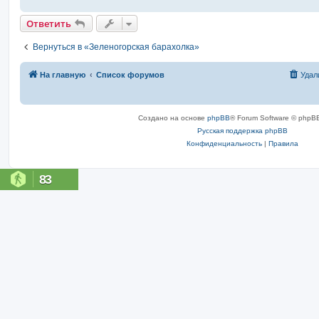
Ответить
Вернуться в «Зеленогорская барахолка»
На главную
Список форумов
Удал
Создано на основе
phpBB
® Forum Software © phpBB
Русская поддержка phpBB
Конфиденциальность
|
Правила
83