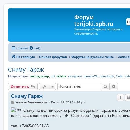
Форум
terijoki.spb.ru
Зеленогорск/Териоки. История и
современность.
Ссылки
FAQ
На главную
Список форумов
Форумы на русском языке
Зелено
Сниму Гараж
Модераторы:
автодоктор
,
LB
,
schlos
,
incogni-to
,
panaceYA
,
pravdorub
,
Celtic
,
mbo
Поиск
Расшир
Ответить
Сниму Гараж
С
Житель Зеленогорска
»
Пн окт 09, 2023 4:44 pm
о
о
Сниму на долгий срок за разумные деньги, гараж в г. Зелен
б
или в гаражном комплексе у Т/К "Светофор " (дорога на Решетник
щ
е
н
тел. +7-965-065-51-65
и
е