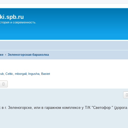
ki.spb.ru
стория и современность.
ке
Зеленогорская барахолка
rub
,
Celtic
,
mborgali
,
Ingusha
,
Bastet
оиск
Расширенный поиск
в г. Зеленогорске, или в гаражном комплексе у Т/К "Светофор " (дорога