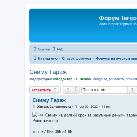
Форум terijo
Зеленогорск/Териоки. И
Ссылки
FAQ
На главную
Список форумов
Форумы на русском язы
Сниму Гараж
Модераторы:
автодоктор
,
LB
,
schlos
,
incogni-to
,
panaceYA
,
pravdo
П
Ответить
Сниму Гараж
С
Житель Зеленогорска
»
Пн окт 09, 2023 4:44 pm
о
о
Сниму на долгий срок за разумные деньги, гараж 
б
Решетниково)
щ
е
н
тел. +7-965-065-51-65
и
е