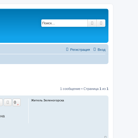
Поиск
Расширенный по
Регистрация
Вход
1 сообщение • Страница
1
из
1
Житель Зеленогорска
0
 на
В