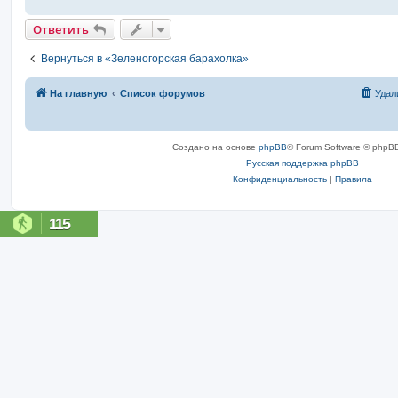
Ответить
Вернуться в «Зеленогорская барахолка»
На главную
Список форумов
Удал
Создано на основе
phpBB
® Forum Software © phpBB
Русская поддержка phpBB
Конфиденциальность
|
Правила
115