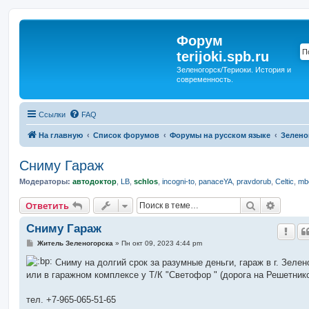
Форум
terijoki.spb.ru
Зеленогорск/Териоки. История и
современность.
Ссылки
FAQ
На главную
Список форумов
Форумы на русском языке
Зелено
Сниму Гараж
Модераторы:
автодоктор
,
LB
,
schlos
,
incogni-to
,
panaceYA
,
pravdorub
,
Celtic
,
mbo
Поиск
Расшир
Ответить
Сниму Гараж
С
Житель Зеленогорска
»
Пн окт 09, 2023 4:44 pm
о
о
Сниму на долгий срок за разумные деньги, гараж в г. Зелен
б
или в гаражном комплексе у Т/К "Светофор " (дорога на Решетник
щ
е
н
тел. +7-965-065-51-65
и
е