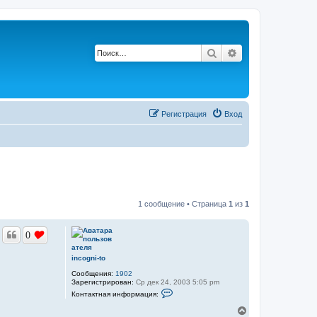
Поиск
Расширенный по
Регистрация
Вход
1 сообщение • Страница
1
из
1
0
incogni-to
Сообщения:
1902
Зарегистрирован:
Ср дек 24, 2003 5:05 pm
К
Контактная информация:
о
н
В
т