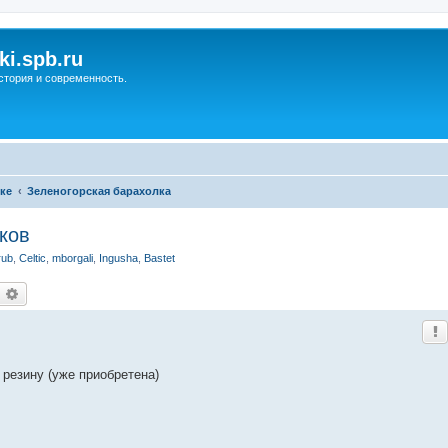
ki.spb.ru
стория и современность.
ке
Зеленогорская барахолка
ков
rub
,
Celtic
,
mborgali
,
Ingusha
,
Bastet
оиск
Расширенный поиск
резину (уже приобретена)