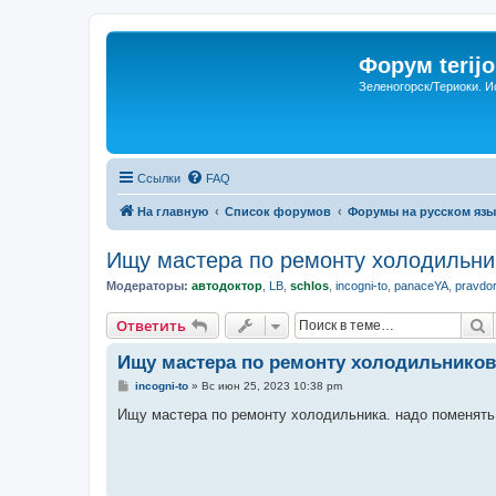
Форум terijo
Зеленогорск/Териоки. И
Ссылки
FAQ
На главную
Список форумов
Форумы на русском язы
Ищу мастера по ремонту холодильни
Модераторы:
автодоктор
,
LB
,
schlos
,
incogni-to
,
panaceYA
,
pravdo
П
Ответить
Ищу мастера по ремонту холодильников
С
incogni-to
»
Вс июн 25, 2023 10:38 pm
о
о
Ищу мастера по ремонту холодильника. надо поменять 
б
щ
е
н
и
е