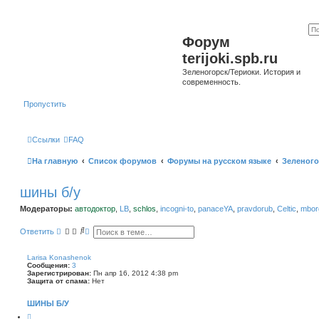
Форум
terijoki.spb.ru
Зеленогорск/Териоки. История и
современность.
Пропустить
Ссылки
FAQ
На главную
Список форумов
Форумы на русском языке
Зеленого
шины б/у
Модераторы:
автодоктор
,
LB
,
schlos
,
incogni-to
,
panaceYA
,
pravdorub
,
Celtic
,
mborg
П
Р
Ответить
о
а
и
с
с
ш
Larisa Konashenok
к
и
Сообщения:
3
р
Зарегистрирован:
Пн апр 16, 2012 4:38 pm
е
Защита от спама:
Нет
н
н
ШИНЫ Б/У
ы
й