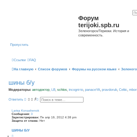
Форум
terijoki.spb.ru
Зеленогорск/Териоки. История и
современность.
Пропустить
Ссылки
FAQ
На главную
Список форумов
Форумы на русском языке
Зеленого
шины б/у
Модераторы:
автодоктор
,
LB
,
schlos
,
incogni-to
,
panaceYA
,
pravdorub
,
Celtic
,
mborg
П
Р
Ответить
о
а
и
с
с
ш
Larisa Konashenok
к
и
Сообщения:
3
р
Зарегистрирован:
Пн апр 16, 2012 4:38 pm
е
Защита от спама:
Нет
н
н
ШИНЫ Б/У
ы
й