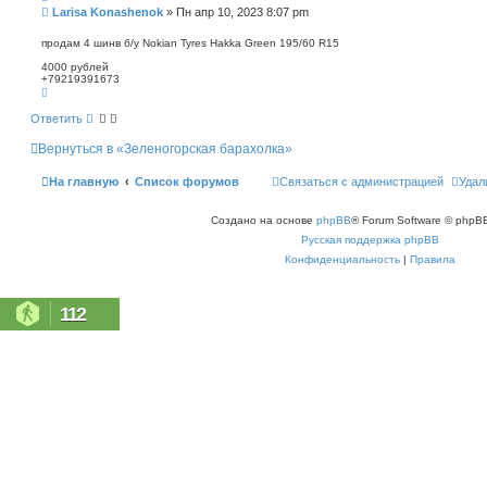
п
С
Larisa Konashenok
»
Пн апр 10, 2023 8:07 pm
о
о
и
о
продам 4 шинв б/у Nokian Tyres Hakka Green 195/60 R15
с
б
к
4000 рублей
щ
+79219391673
е
В
н
е
р
и
Ответить
н
е
у
Вернуться в «Зеленогорская барахолка»
т
ь
с
На главную
Список форумов
Связаться с администрацией
Удал
я
к
н
Создано на основе
phpBB
® Forum Software © phpBB
а
ч
Русская поддержка phpBB
а
л
Конфиденциальность
|
Правила
у
112