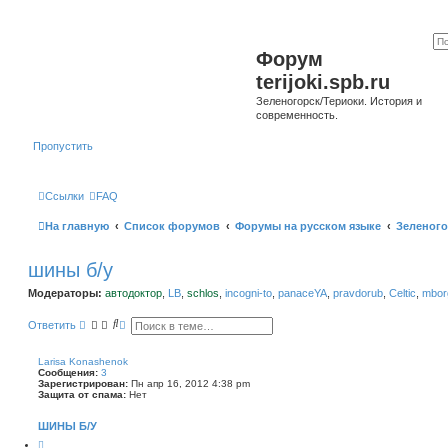
Форум
terijoki.spb.ru
Зеленогорск/Териоки. История и
современность.
Пропустить
Ссылки
FAQ
На главную
Список форумов
Форумы на русском языке
Зеленого
шины б/у
Модераторы:
автодоктор
,
LB
,
schlos
,
incogni-to
,
panaceYA
,
pravdorub
,
Celtic
,
mborg
П
Р
Ответить
о
а
и
с
с
ш
Larisa Konashenok
к
и
Сообщения:
3
р
Зарегистрирован:
Пн апр 16, 2012 4:38 pm
е
Защита от спама:
Нет
н
н
ШИНЫ Б/У
ы
й