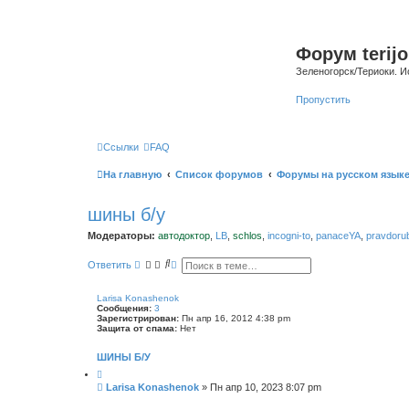
Форум terijo
Зеленогорск/Териоки. И
Пропустить
Ссылки
FAQ
На главную
Список форумов
Форумы на русском язык
шины б/у
Модераторы:
автодоктор
,
LB
,
schlos
,
incogni-to
,
panaceYA
,
pravdoru
П
Р
Ответить
о
а
и
с
с
ш
Larisa Konashenok
к
и
Сообщения:
3
р
Зарегистрирован:
Пн апр 16, 2012 4:38 pm
е
Защита от спама:
Нет
н
н
ШИНЫ Б/У
ы
й
п
С
Larisa Konashenok
»
Пн апр 10, 2023 8:07 pm
о
о
и