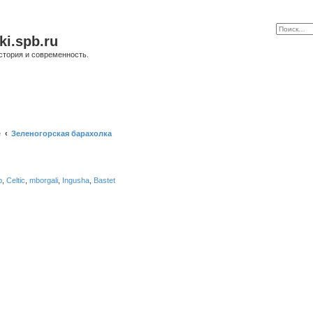
ki.spb.ru
стория и современность.
е
Зеленогорская барахолка
b
,
Celtic
,
mborgali
,
Ingusha
,
Bastet