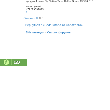
о
продам 4 шинв б/у Nokian Tyres Hakka Green 195/60 R15
с
б
к
4000 рублей
щ
+79219391673
е
В
н
е
р
и
Ответить
н
е
у
Вернуться в «Зеленогорская барахолка»
т
ь
с
На главную
Список форумов
я
к
н
а
ч
а
л
у
130