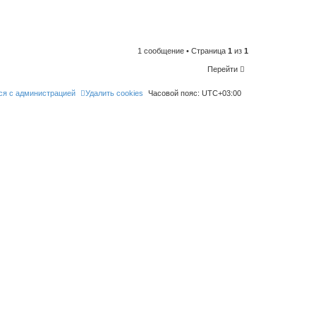
n
t
o
l
i
k
e
1 сообщение • Страница
1
из
1
t
h
Перейти
i
s
p
ся с администрацией
Удалить cookies
Часовой пояс:
UTC+03:00
o
s
t