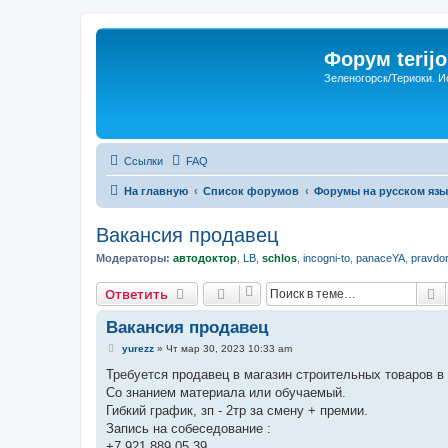
Форум terijo
Зеленогорск/Териоки. И
Ссылки
FAQ
На главную
Список форумов
Форумы на русском язы
Вакансия продавец
Модераторы:
автодоктор
,
LB
,
schlos
,
incogni-to
,
panaceYA
,
pravdo
П
Ответить
Вакансия продавец
С
yurezz
»
Чт мар 30, 2023 10:33 am
о
о
Требуется продавец в магазин строительных товаров в 
б
Со знанием материала или обучаемый.
щ
е
Гибкий график, зп - 2тр за смену + премии.
н
Запись на собеседование :
и
е
+7 921 889 05 39