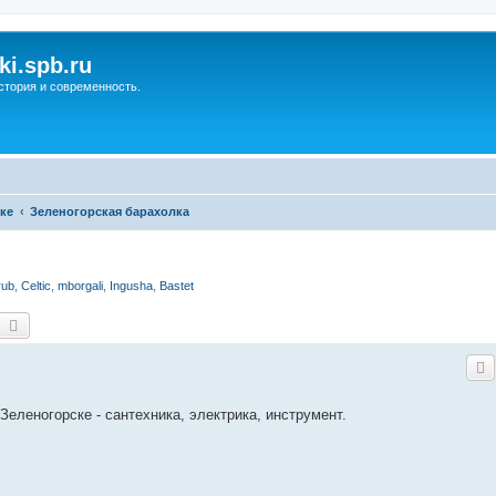
ki.spb.ru
стория и современность.
ке
Зеленогорская барахолка
rub
,
Celtic
,
mborgali
,
Ingusha
,
Bastet
оиск
Расширенный поиск
Зеленогорске - сантехника, электрика, инструмент.