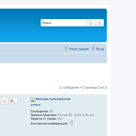
Поиск
Расширенный по
Регистрация
Вход
1 сообщение • Страница
1
из
1
0
yurezz
Сообщения:
47
Зарегистрирован:
Пн авг 09, 2010 9:54 pm
Защита от спама:
Нет
К
Контактная информация:
о
н
т