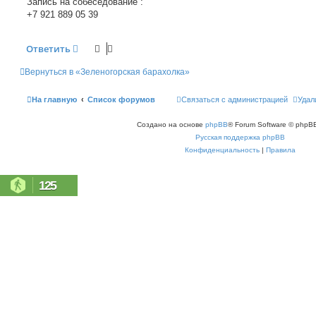
Запись на собеседование :
+7 921 889 05 39
Ответить
Вернуться в «Зеленогорская барахолка»
На главную
Список форумов
Связаться с администрацией
Удал
Создано на основе
phpBB
® Forum Software © phpBB
Русская поддержка phpBB
Конфиденциальность
|
Правила
125