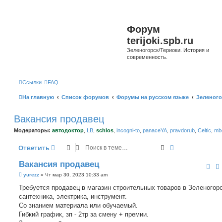
Форум
terijoki.spb.ru
Зеленогорск/Териоки. История и
современность.
Ссылки
FAQ
На главную
Список форумов
Форумы на русском языке
Зеленого
Вакансия продавец
Модераторы:
автодоктор
,
LB
,
schlos
,
incogni-to
,
panaceYA
,
pravdorub
,
Celtic
,
mbo
Поиск
Расширенный 
Ответить
Вакансия продавец
С
yurezz
»
Чт мар 30, 2023 10:33 am
о
о
Требуется продавец в магазин строительных товаров в Зеленогорс
б
сантехника, электрика, инструмент.
щ
е
Со знанием материала или обучаемый.
н
Гибкий график, зп - 2тр за смену + премии.
и
е