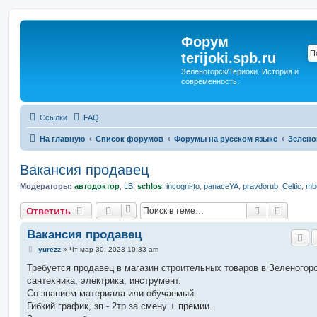
Форум
terijoki.spb.ru
Зеленогорск/Териоки. История и
современность.
Ссылки
FAQ
На главную
Список форумов
Форумы на русском языке
Зелено
Вакансия продавец
Модераторы:
автодоктор
,
LB
,
schlos
,
incogni-to
,
panaceYA
,
pravdorub
,
Celtic
,
mbo
Поиск
Расшир
Ответить
Вакансия продавец
С
yurezz
»
Чт мар 30, 2023 10:33 am
о
о
Требуется продавец в магазин строительных товаров в Зеленогорс
б
сантехника, электрика, инструмент.
щ
е
Со знанием материала или обучаемый.
н
Гибкий график, зп - 2тр за смену + премии.
и
е