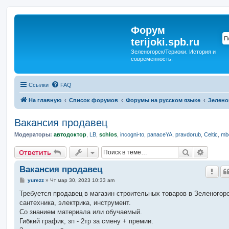
Форум
terijoki.spb.ru
Зеленогорск/Териоки. История и
современность.
Ссылки
FAQ
На главную
Список форумов
Форумы на русском языке
Зелено
Вакансия продавец
Модераторы:
автодоктор
,
LB
,
schlos
,
incogni-to
,
panaceYA
,
pravdorub
,
Celtic
,
mbo
Поиск
Расшир
Ответить
Вакансия продавец
С
yurezz
»
Чт мар 30, 2023 10:33 am
о
о
Требуется продавец в магазин строительных товаров в Зеленогорс
б
сантехника, электрика, инструмент.
щ
е
Со знанием материала или обучаемый.
н
Гибкий график, зп - 2тр за смену + премии.
и
е