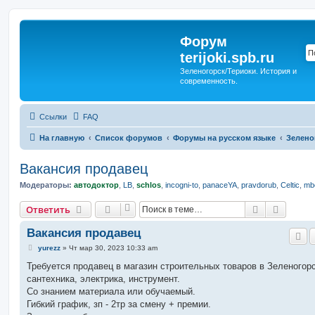
Форум
terijoki.spb.ru
Зеленогорск/Териоки. История и
современность.
Ссылки
FAQ
На главную
Список форумов
Форумы на русском языке
Зелено
Вакансия продавец
Модераторы:
автодоктор
,
LB
,
schlos
,
incogni-to
,
panaceYA
,
pravdorub
,
Celtic
,
mbo
Поиск
Расшир
Ответить
Вакансия продавец
С
yurezz
»
Чт мар 30, 2023 10:33 am
о
о
Требуется продавец в магазин строительных товаров в Зеленогорс
б
сантехника, электрика, инструмент.
щ
е
Со знанием материала или обучаемый.
н
Гибкий график, зп - 2тр за смену + премии.
и
е