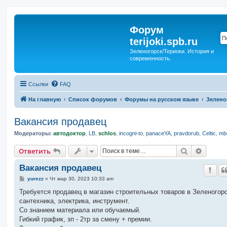
Форум
terijoki.spb.ru
Зеленогорск/Териоки. История и
современность.
Ссылки
FAQ
На главную
Список форумов
Форумы на русском языке
Зелено
Вакансия продавец
Модераторы:
автодоктор
,
LB
,
schlos
,
incogni-to
,
panaceYA
,
pravdorub
,
Celtic
,
mbo
Поиск
Расшир
Ответить
Вакансия продавец
С
yurezz
»
Чт мар 30, 2023 10:33 am
о
о
Требуется продавец в магазин строительных товаров в Зеленогорс
б
сантехника, электрика, инструмент.
щ
е
Со знанием материала или обучаемый.
н
Гибкий график, зп - 2тр за смену + премии.
и
е