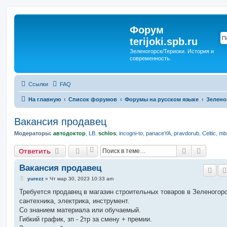
Форум
terijoki.spb.ru
Зеленогорск/Териоки. История и
современность.
Ссылки
FAQ
На главную
Список форумов
Форумы на русском языке
Зелено
Вакансия продавец
Модераторы:
автодоктор
,
LB
,
schlos
,
incogni-to
,
panaceYA
,
pravdorub
,
Celtic
,
mbo
Поиск
Расшир
Ответить
Вакансия продавец
С
yurezz
»
Чт мар 30, 2023 10:33 am
о
о
Требуется продавец в магазин строительных товаров в Зеленогорс
б
сантехника, электрика, инструмент.
щ
е
Со знанием материала или обучаемый.
н
Гибкий график, зп - 2тр за смену + премии.
и
е