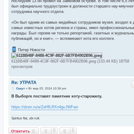
последние 13 он провёл на Замковом острове. В том числе 6,5 лет
был официально трудоустроен в должности старшего нау-мяучног
сотрудника научного отдела.
«Он был одним из самых медийных сотрудников музея, входил в 
самых известных котов региона и страны, имел профессиональны
награды. Был героем не только репортажей, газетных и журнальн
публикаций, но и книг», — вспоминают кота его коллеги.
Питер Новости
611BB48F-8488-4C9F-882F-6B7FB4902B96.jpeg (133.44 КБ) 18758
просмотров
Re: УТРАТА
С
Скаут
»
Вт мар 05, 2024 10:36 pm
о
о
В Выборге поставят памятник коту-старожилу.
б
щ
е
https://dzen.ru/a/ZeHfLRXn4gvJWFwo
н
и
е
Spiritus flat, ubi vult.
Ответить