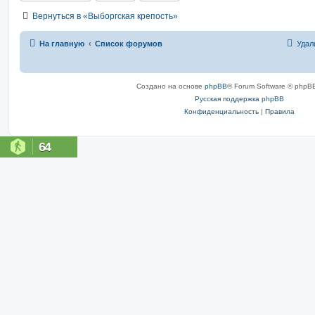
Вернуться в «Выборгская крепость»
На главную
Список форумов
Удал
Создано на основе
phpBB
® Forum Software © phpBB
Русская поддержка phpBB
Конфиденциальность
|
Правила
64