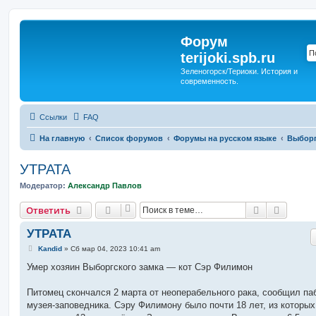
Форум
terijoki.spb.ru
Зеленогорск/Териоки. История и
современность.
Ссылки
FAQ
На главную
Список форумов
Форумы на русском языке
Выборг
УТРАТА
Модератор:
Александр Павлов
Поиск
Расшир
Ответить
УТРАТА
С
Kandid
»
Сб мар 04, 2023 10:41 am
о
о
Умер хозяин Выборгского замка — кот Сэр Филимон
б
щ
е
Питомец скончался 2 марта от неоперабельного рака, сообщил па
н
музея-заповедника. Сэру Филимону было почти 18 лет, из которых
и
е