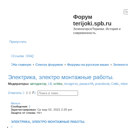
Форум
terijoki.spb.ru
Зеленогорск/Териоки. История и
современность.
Пропустить
Ссылки
FAQ
На главную
Список форумов
Форумы на русском языке
Зеленого
Электрика, электро монтажные работы.
Модераторы:
автодоктор
,
LB
,
schlos
,
incogni-to
,
panaceYA
,
pravdorub
,
Celtic
,
mborg
П
Р
Ответить
о
а
и
с
с
ш
Marsus
к
и
Сообщения:
2
р
Зарегистрирован:
Ср мар 02, 2022 2:35 pm
е
Защита от спама:
Нет
н
н
ЭЛЕКТРИКА, ЭЛЕКТРО МОНТАЖНЫЕ РАБОТЫ.
ы
й