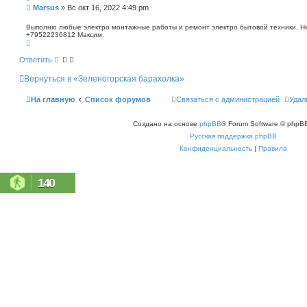
п
С
Marsus
»
Вс окт 16, 2022 4:49 pm
о
о
и
о
Выполню любые электро монтажные работы и ремонт электро бытовой техники. Не 
с
+79522236812 Максим.
б
к
В
щ
е
е
р
Ответить
н
н
у
и
Вернуться в «Зеленогорская барахолка»
т
е
ь
с
На главную
Список форумов
Связаться с администрацией
Удал
я
к
н
Создано на основе
phpBB
® Forum Software © phpBB
а
ч
Русская поддержка phpBB
а
л
Конфиденциальность
|
Правила
у
140