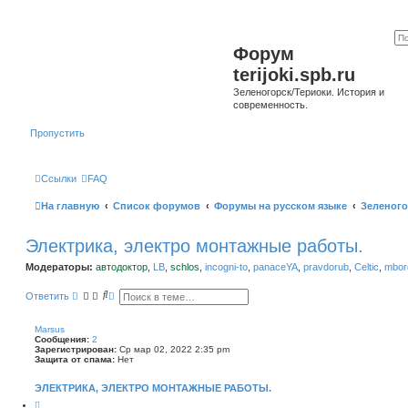
Форум
terijoki.spb.ru
Зеленогорск/Териоки. История и
современность.
Пропустить
Ссылки
FAQ
На главную
Список форумов
Форумы на русском языке
Зеленого
Электрика, электро монтажные работы.
Модераторы:
автодоктор
,
LB
,
schlos
,
incogni-to
,
panaceYA
,
pravdorub
,
Celtic
,
mborg
П
Р
Ответить
о
а
и
с
с
ш
Marsus
к
и
Сообщения:
2
р
Зарегистрирован:
Ср мар 02, 2022 2:35 pm
е
Защита от спама:
Нет
н
н
ЭЛЕКТРИКА, ЭЛЕКТРО МОНТАЖНЫЕ РАБОТЫ.
ы
й