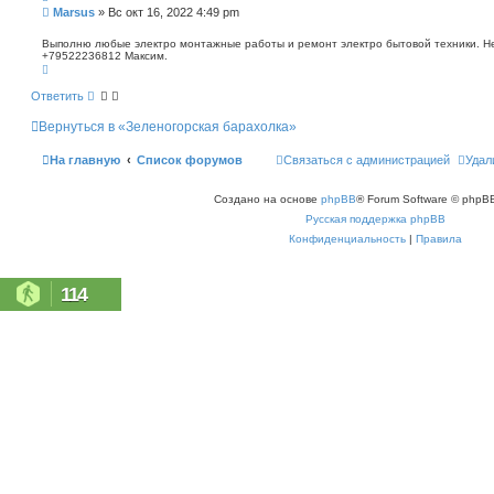
п
С
Marsus
»
Вс окт 16, 2022 4:49 pm
о
о
и
о
Выполню любые электро монтажные работы и ремонт электро бытовой техники. Не 
с
+79522236812 Максим.
б
к
В
щ
е
е
р
Ответить
н
н
у
и
Вернуться в «Зеленогорская барахолка»
т
е
ь
с
На главную
Список форумов
Связаться с администрацией
Удал
я
к
н
Создано на основе
phpBB
® Forum Software © phpBB
а
ч
Русская поддержка phpBB
а
л
Конфиденциальность
|
Правила
у
114