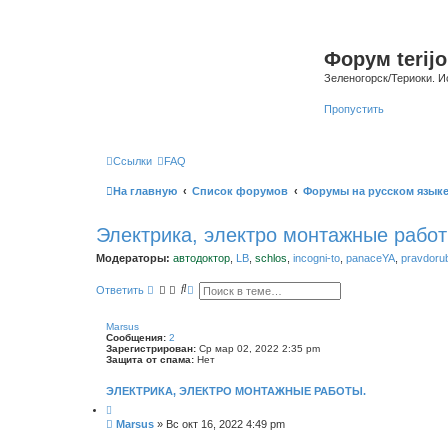
Форум terijo
Зеленогорск/Териоки. И
Пропустить
Ссылки
FAQ
На главную
Список форумов
Форумы на русском язык
Электрика, электро монтажные работ
Модераторы:
автодоктор
,
LB
,
schlos
,
incogni-to
,
panaceYA
,
pravdoru
П
Р
Ответить
о
а
и
с
с
ш
Marsus
к
и
Сообщения:
2
р
Зарегистрирован:
Ср мар 02, 2022 2:35 pm
е
Защита от спама:
Нет
н
н
ЭЛЕКТРИКА, ЭЛЕКТРО МОНТАЖНЫЕ РАБОТЫ.
ы
й
п
С
Marsus
»
Вс окт 16, 2022 4:49 pm
о
о
и