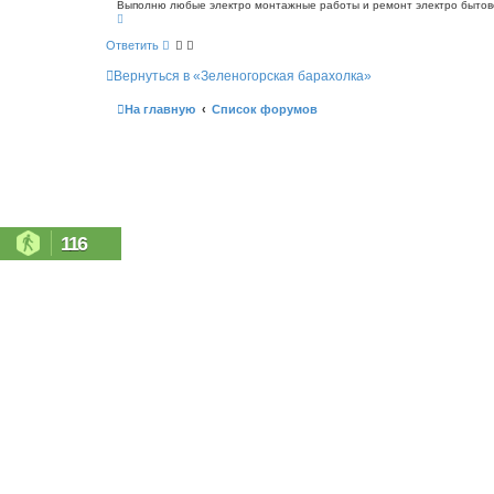
о
Выполню любые электро монтажные работы и ремонт электро бытовой
с
В
б
к
е
щ
р
Ответить
е
н
н
у
Вернуться в «Зеленогорская барахолка»
т
и
ь
е
с
На главную
Список форумов
я
к
н
а
ч
а
л
у
116