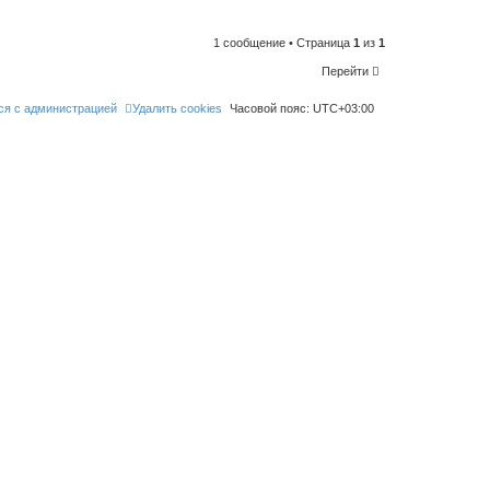
n
t
o
l
1 сообщение • Страница
1
из
1
i
k
Перейти
e
t
h
ся с администрацией
Удалить cookies
Часовой пояс:
UTC+03:00
i
s
p
o
s
t