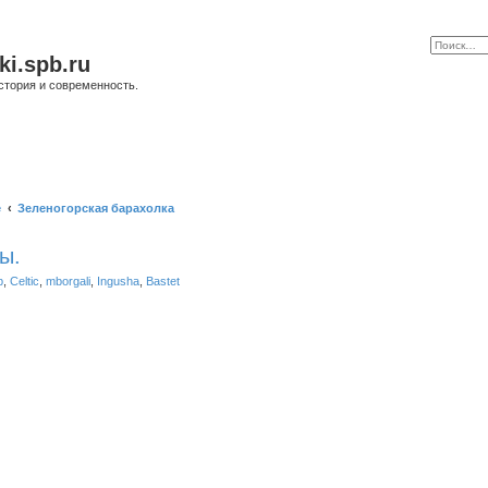
ki.spb.ru
стория и современность.
е
Зеленогорская барахолка
ы.
b
,
Celtic
,
mborgali
,
Ingusha
,
Bastet